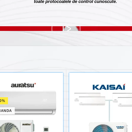
toate protocoalele de control cunoscute.
 0%
MANDA