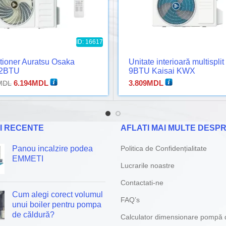
ID: 16617
tioner Auratsu Osaka
Unitate interioară multispli
2BTU
9BTU Kaisai KWX
Prețul
Prețul
6.194
MDL
3.809
MDL
MDL
inițial
curent
a
este:
fost:
6.194MDL.
7.497MDL.
I RECENTE
AFLATI MAI MULTE DESPR
Panou incalzire podea
Politica de Confidențialitate
EMMETI
Lucrarile noastre
Contactati-ne
Cum alegi corect volumul
FAQ’s
unui boiler pentru pompa
de căldură?
Calculator dimensionare pompă 