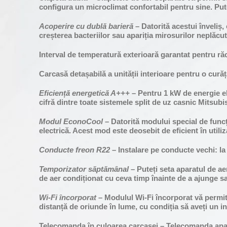
configura un microclimat confortabil pentru sine. Puteț
Acoperire cu dublă barieră
– Datorită acestui înveliș,
creșterea bacteriilor sau apariția mirosurilor neplăcut
Interval de temperatură exterioară garantat pentru răci
Carcasă detașabilă a unității interioare pentru o cură
Eficiență energetică A+++
– Pentru 1 kW de energie el
cifră dintre toate sistemele split de uz casnic Mitsub
Modul EconoCool
– Datorită modului special de funcț
electrică. Acest mod este deosebit de eficient în util
Conducte freon R22
– Instalare pe conducte vechi: la
Temporizator săptămânal
– Puteți seta aparatul de aer
de aer condiționat cu ceva timp înainte de a ajunge sau
Wi-Fi încorporat
– Modulul Wi-Fi încorporat vă permite 
distanță de oriunde în lume, cu condiția să aveți un i
Telecomanda în culoarea carcasei – Telecomanda aparat