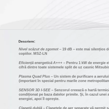
Descriere:
Nivel scăzut de zgomot
– 19 dB – este mai silențios d
copiilor. MSZ-LN
Eficiență energetică A+++
– Pentru 1 kW de energie el
cifră dintre toate sistemele split de uz casnic Mitsub
Plasma Quad Plus
– Un sistem de purificare a aerului
(important în special pentru marile zone metropolitane
SENSOR 3D I-SEE
– Senzorul creează o hartă termic
condiționat pe baza datelor primite. Și, în cazul une
energiei, apoi îl oprește.
Clapetă dublă
– Clapetele de aer separate vă permit să