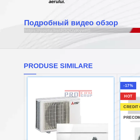
aerului.
Подробный видео обзор
https://youtu.be/Jj3QOVKywh0
PRODUSE SIMILARE
-17%
HOT
CREDIT
PRECO