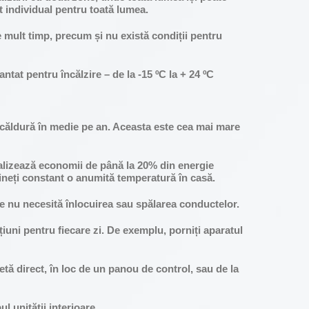
rt individual pentru toată lumea.
e mult timp, precum și nu există condiții pentru
ntat pentru încălzire – de la -15 ºC la + 24 ºC
e căldură în medie pe an. Aceasta este cea mai mare
realizează economii de până la 20% din energie
nțineți constant o anumită temperatură în casă.
le nu necesită înlocuirea sau spălarea conductelor.
cțiuni pentru fiecare zi. De exemplu, porniți aparatul
tă direct, în loc de un panou de control, sau de la
 unității interioare.