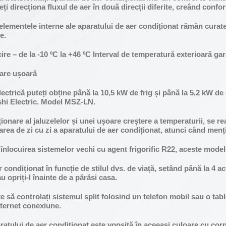
i direcționa fluxul de aer în două direcții diferite, creând confo
 elementele interne ale aparatului de aer condiționat rămân curat
e.
re – de la -10 ºC la +46 ºC Interval de temperatură exterioară gara
țare ușoară
ectrică puteți obține până la 10,5 kW de frig și până la 5,2 kW d
ishi Electric. Model MSZ-LN.
ionare al jaluzelelor și unei ușoare creștere a temperaturii, se 
izarea de zi cu zi a aparatului de aer condiționat, atunci când me
 înlocuirea sistemelor vechi cu agent frigorific R22, aceste mode
 condiționat în funcție de stilul dvs. de viață, setând până la 4 a
 opriți-l înainte de a părăsi casa.
să controlați sistemul split folosind un telefon mobil sau o table
nternet conexiune.
ului de aer condiționat este vopsită în aceeași culoare cu corpul