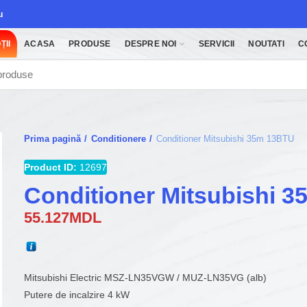
u
ȚII
ACASA
PRODUSE
DESPRE NOI
SERVICII
NOUTATI
C
Prima pagină
Conditionere
Conditioner Mitsubishi 35m 13BTU
Product ID:
12697
Conditioner Mitsubishi 
55.127
MDL
Mitsubishi Electric MSZ-LN35VGW / MUZ-LN35VG (alb)
Putere de incalzire 4 kW