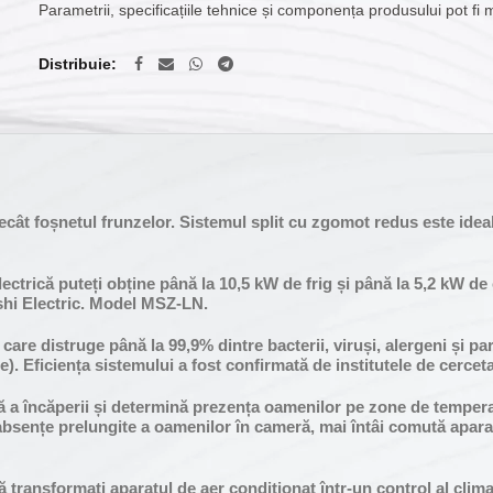
Parametrii, specificațiile tehnice și componența produsului pot fi 
Distribuie
ecât foșnetul frunzelor. Sistemul split cu zgomot redus este idea
ectrică puteți obține până la 10,5 kW de frig și până la 5,2 kW d
ishi Electric. Model MSZ-LN.
 care distruge până la 99,9% dintre bacterii, viruși, alergeni și p
). Eficiența sistemului a fost confirmată de institutele de cercet
ă a încăperii și determină prezența oamenilor pe zone de tempera
i absențe prelungite a oamenilor în cameră, mai întâi comută apar
 transformați aparatul de aer condiționat într-un control al clim