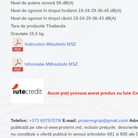
Nivel de putere sonoră 58 dB(A)
Nivel de zgomot în timpul încălzirii 19-24-29-36-45 dB(A)
Nivel de zgomot în timpul răcirii 19-24-29-36-43 dB(A)
Tara de productie Thailanda
Greutate 15,5 kg
Instruction Mitsubishi MSZ
Informatie Mithsubishi MSZ
Acum poți procura acest produs cu Iute Cr
Telefon:
+373 60797079
/
E-mail:
protermgrup@gmail.com
/
Adr
publicată pe site-ul www.proterm.md, inclusiv prețurile, descrierile
nu constituie o ofertă publică în sensul articolelor 681 și 805 ale