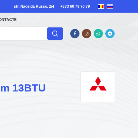
str. Nadejda Russo, 2/4
+373 60 79 70 79
ONTACTE
35m 13BTU