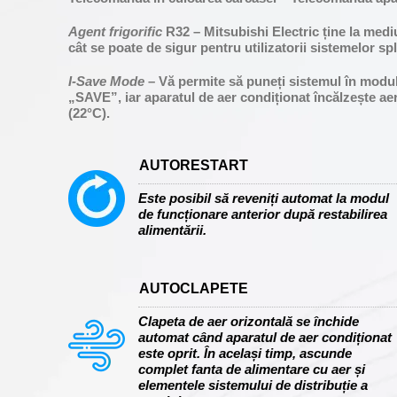
Agent frigorific
R32 – Mitsubishi Electric ține la medi
cât se poate de sigur pentru utilizatorii sistemelor sp
I-Save Mode
– Vă permite să puneți sistemul în modul
„SAVE”, iar aparatul de aer condiționat încălzește aer
(22°C).
AUTORESTART
Este posibil să reveniți automat la modul
de funcționare anterior după restabilirea
alimentării.
AUTOCLAPETE
Clapeta de aer orizontală se închide
automat când aparatul de aer condiționat
este oprit. În același timp, ascunde
complet fanta de alimentare cu aer și
elementele sistemului de distribuție a