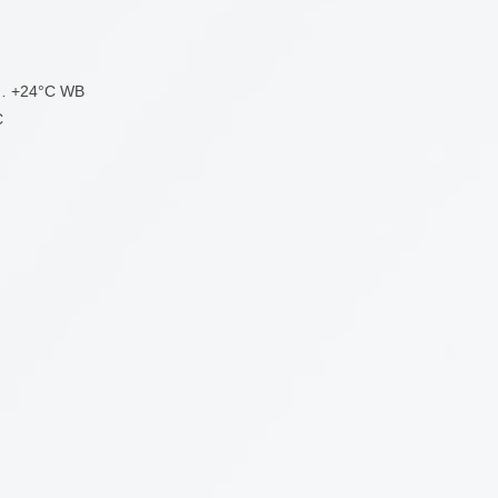
5 … +24°C WB
C