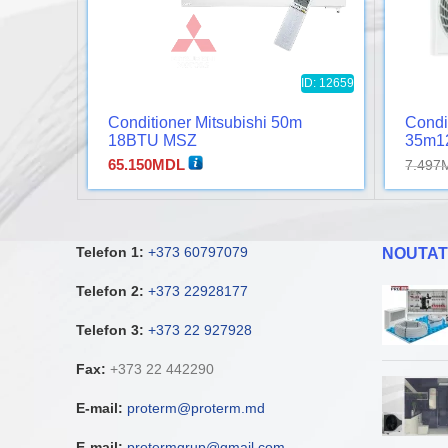
ID: 12659
Conditioner Mitsubishi 50m
Condi
18BTU MSZ
35m1
65.150
MDL
7.497
Telefon 1:
+373 60797079
NOUTAT
Telefon 2:
+373 22928177
Telefon 3:
+373 22 927928
Fax:
+373 22 442290
E-mail:
proterm@proterm.md
E-mail:
protermgrup@gmail.com