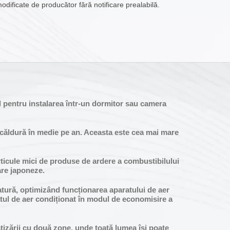
modificate de producător fără notificare prealabilă.
l pentru instalarea într-un dormitor sau camera
e căldură în medie pe an. Aceasta este cea mai mare
articule mici de produse de ardere a combustibilului
are japoneze.
tură, optimizând funcționarea aparatului de aer
atul de aer condiționat în modul de economisire a
atizării cu două zone, unde toată lumea își poate