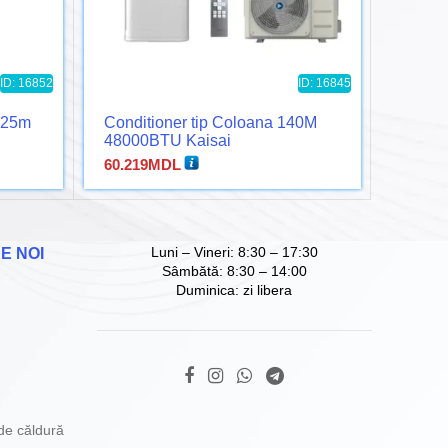
ID: 16852
ID: 16845
t 25m
Conditioner tip Coloana 140M
Condit
48000BTU Kaisai
55000
KFS48HRG32X/KOE30U48HFN
55HR
60.219
MDL
64.028
32X
Luni – Vineri: 8:30 – 17:30
E NOI
Sâmbătă: 8:30 – 14:00
Duminica: zi libera
de căldură