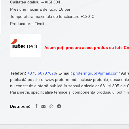
Calitatea oțelului – AISI 304
Presiune maximă de lucru 16 bar
Temperatura maximala de functionare +120°C
Producator – Tivoli
Acum poți procura acest produs cu Iute Cr
Telefon:
+373 60797079
/
E-mail:
protermgrup@gmail.com
/
Adr
publicată pe site-ul www.proterm.md, inclusiv prețurile, descrierile
nu constituie o ofertă publică în sensul articolelor 681 și 805 ale
Parametrii, specificațiile tehnice și componența produsului pot fi 
Distribuie