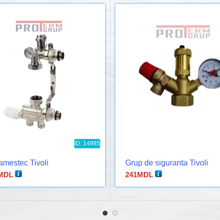
ID: 14985
amestec Tivoli
Grup de siguranta Tivoli
MDL
241
MDL