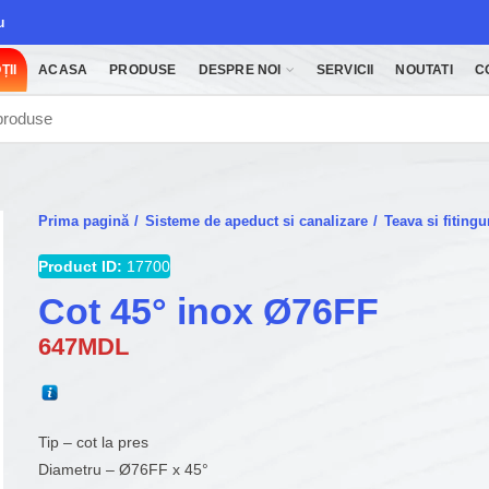
u
ȚII
ACASA
PRODUSE
DESPRE NOI
SERVICII
NOUTATI
C
Prima pagină
Sisteme de apeduct si canalizare
Teava si fitin
Product ID:
17700
Cot 45° inox Ø76FF
647
MDL
Tip – cot la pres
Diametru – Ø76FF x 45°