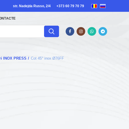
str. Nadejda Russo, 2/4
+373 60 79 70 79
ONTACTE
guri INOX PRESS
Cot 45° inox Ø76FF