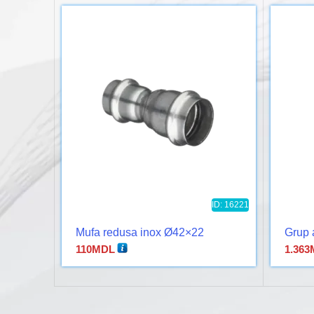
ID: 16221
Mufa redusa inox Ø42×22
Grup 
110
MDL
1.363