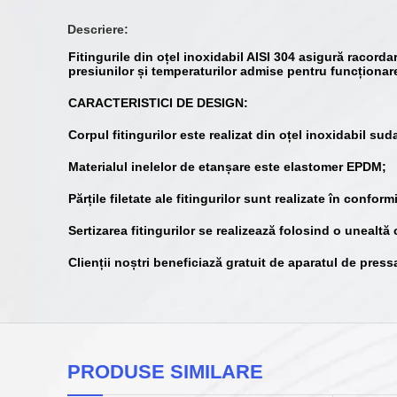
Descriere:
Fitingurile din oțel inoxidabil AISI 304 asigură racorda
presiunilor și temperaturilor admise pentru funcționar
CARACTERISTICI DE DESIGN:
Corpul fitingurilor este realizat din oțel inoxidabil s
Materialul inelelor de etanșare este elastomer EPDM;
Părțile filetate ale fitingurilor sunt realizate în confo
Sertizarea fitingurilor se realizează folosind o unealtă 
Clienții noștri beneficiază gratuit de aparatul de pressar
PRODUSE SIMILARE