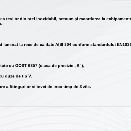
rea țevilor din oțel inoxidabil, precum și racordarea la echipamente 
e.
udat laminat la rece de calitate AISI 304 conform standardului EN103
rmitate cu GOST 6357 (clasa de precizie „B”);
cu duze de tip V.
e a fitingurilor si tevei de inox timp de 3 zile.