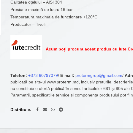
Calitatea oțelului – AISI 304
Presiune maximă de lucru 16 bar
Temperatura maximala de functionare +120°C
Producator – Tivoli
Acum poți procura acest produs cu Iute Cr
Telefon:
+373 60797079
/
E-mail:
protermgrup@gmail.com
/
Adr
publicată pe site-ul www.proterm.md, inclusiv prețurile, descrierile
nu constituie o ofertă publică în sensul articolelor 681 și 805 ale
Parametrii, specificațiile tehnice și componența produsului pot fi 
Distribuie