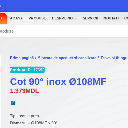
u
ȚII
ACASA
PRODUSE
DESPRE NOI
SERVICII
NOUTATI
C
Prima pagină
Sisteme de apeduct si canalizare
Teava si fitin
Product ID:
17692
Cot 90° inox Ø108MF
1.373
MDL
Tip – cot la pres
Diametru – Ø108MF x 90°