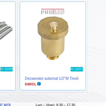
ID: 16206
ID: 14972
Dezaerator automat 1/2″M Tivoli
Mufa 
64
MDL
131
MD
Luni – Vineri: 8:30 – 17:30
E NOI