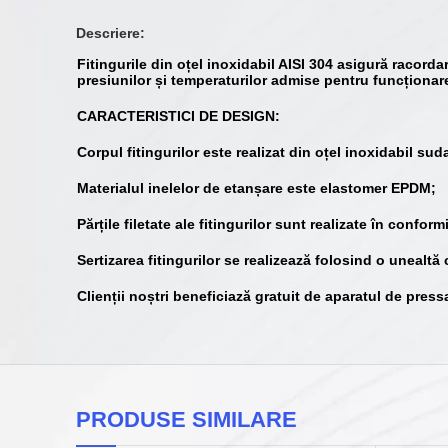
Descriere:
Fitingurile din oțel inoxidabil AISI 304 asigură racorda
presiunilor și temperaturilor admise pentru funcționar
CARACTERISTICI DE DESIGN:
Corpul fitingurilor este realizat din oțel inoxidabil s
Materialul inelelor de etanșare este elastomer EPDM;
Părțile filetate ale fitingurilor sunt realizate în confo
Sertizarea fitingurilor se realizează folosind o unealtă 
Clienții noștri beneficiază gratuit de aparatul de pressar
PRODUSE SIMILARE