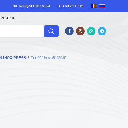
str. Nadejda Russo, 2/4
+373 60 79 70 79
ONTACTE
guri INOX PRESS
Cot 90° inox Ø108MF