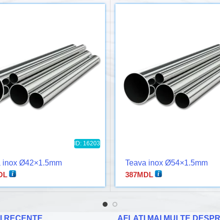
ID: 16203
 inox Ø42×1.5mm
Teava inox Ø54×1.5mm
DL
387
MDL
I RECENTE
AFLATI MAI MULTE DESPR