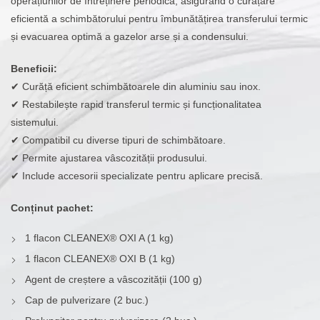
operațiunilor de întreținere periodică, asigurând o curățare
eficientă a schimbătorului pentru îmbunătățirea transferului termic
și evacuarea optimă a gazelor arse și a condensului.
Beneficii:
✔ Curăță eficient schimbătoarele din aluminiu sau inox.
✔ Restabilește rapid transferul termic și funcționalitatea
sistemului.
✔ Compatibil cu diverse tipuri de schimbătoare.
✔ Permite ajustarea vâscozității produsului.
✔ Include accesorii specializate pentru aplicare precisă.
Conținut pachet:
1 flacon CLEANEX® OXI A (1 kg)
1 flacon CLEANEX® OXI B (1 kg)
Agent de creștere a vâscozității (100 g)
Cap de pulverizare (2 buc.)