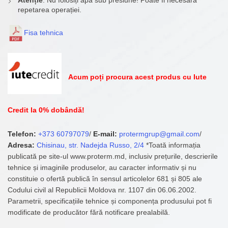
Atenție
: Nu folosiți apă sub presiune! Poate fi necesară
repetarea operației.
Fisa tehnica
Acum poți procura acest produs cu Iute
Credit la 0% dobândă!
Telefon:
+373 60797079
/
E-mail:
protermgrup@gmail.com
/
Adresa:
Chisinau, str. Nadejda Russo, 2/4
*Toată informația
publicată pe site-ul www.proterm.md, inclusiv prețurile, descrierile
tehnice și imaginile produselor, au caracter informativ și nu
constituie o ofertă publică în sensul articolelor 681 și 805 ale
Codului civil al Republicii Moldova nr. 1107 din 06.06.2002.
Parametrii, specificațiile tehnice și componența produsului pot fi
modificate de producător fără notificare prealabilă.