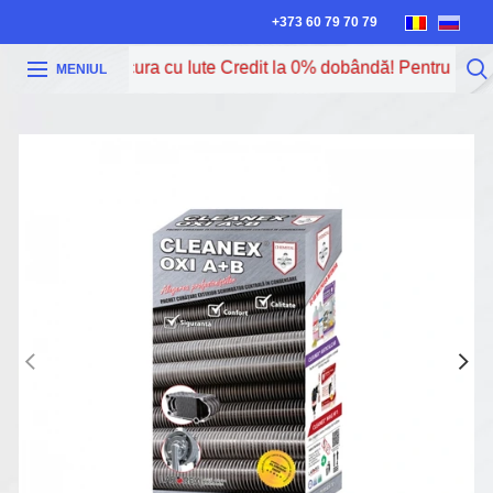
+373 60 79 70 79
cum poți procura cu Iute Credit la 0% dobândă! Pentru mai mul
MENIUL