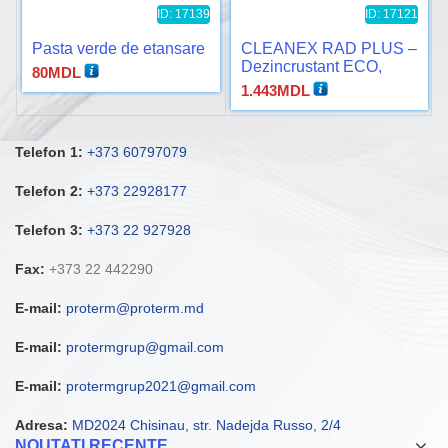
ID: 17139
ID: 17121
Pasta verde de etansare
CLEANEX RAD PLUS –
Dezincrustant ECO,
80
MDL
pentru boilere si
1.443
MDL
calorifere din otel.
Telefon 1:
+373 60797079
Telefon 2:
+373 22928177
Telefon 3:
+373 22 927928
Fax:
+373 22 442290
E-mail:
proterm@proterm.md
E-mail:
protermgrup@gmail.com
E-mail:
protermgrup2021@gmail.com
Adresa:
MD2024 Chisinau, str. Nadejda Russo, 2/4
NOUTATI RECENTE