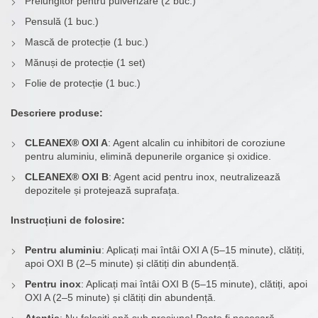
Prelungitor pentru pulverizare (2 buc.)
Pensulă (1 buc.)
Mască de protecție (1 buc.)
Mănuși de protecție (1 set)
Folie de protecție (1 buc.)
Descriere produse:
CLEANEX® OXI A
: Agent alcalin cu inhibitori de coroziune
pentru aluminiu, elimină depunerile organice și oxidice.
CLEANEX® OXI B
: Agent acid pentru inox, neutralizează
depozitele și protejează suprafața.
Instrucțiuni de folosire:
Pentru aluminiu
: Aplicați mai întâi OXI A (5–15 minute), clătiți,
apoi OXI B (2–5 minute) și clătiți din abundență.
Pentru inox
: Aplicați mai întâi OXI B (5–15 minute), clătiți, apoi
OXI A (2–5 minute) și clătiți din abundență.