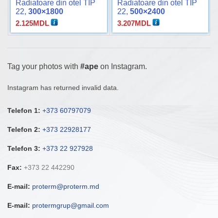
Radiatoare din otel TIP
Radiatoare din otel TIP
22,
300×1800
22,
500×2400
2.125
MDL
3.207
MDL
Tag your photos with
#ape
on Instagram.
Instagram has returned invalid data.
Telefon 1:
+373 60797079
Telefon 2:
+373 22928177
Telefon 3:
+373 22 927928
Fax:
+373 22 442290
E-mail:
proterm@proterm.md
E-mail:
protermgrup@gmail.com