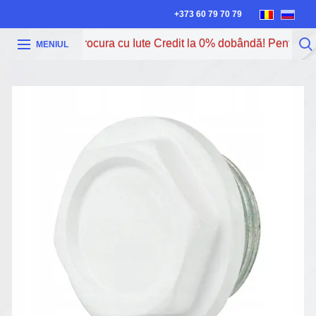
+373 60 79 70 79
Acum poți procura cu Iute Credit la 0% dobândă! Pentru mai
MENIUL