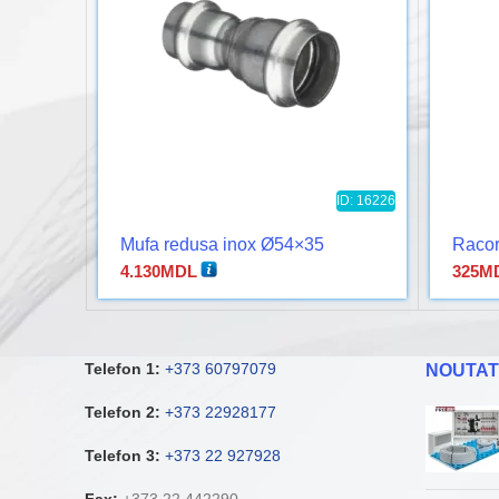
ID: 16226
Mufa redusa inox Ø54×35
Racor
4.130
MDL
325
M
Telefon 1:
+373 60797079
NOUTAT
Telefon 2:
+373 22928177
Telefon 3:
+373 22 927928