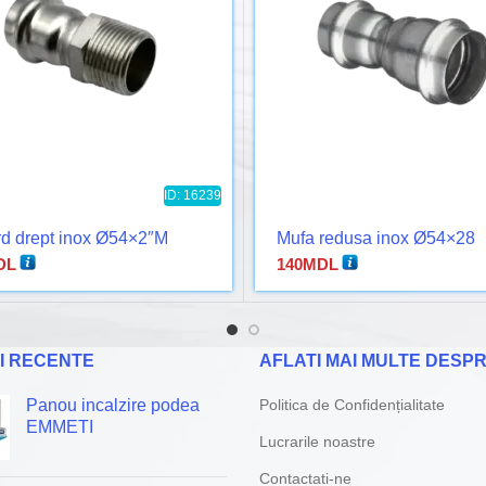
ID: 16239
d drept inox Ø54×2″M
Mufa redusa inox Ø54×28
DL
140
MDL
I RECENTE
AFLATI MAI MULTE DESPR
Panou incalzire podea
Politica de Confidențialitate
EMMETI
Lucrarile noastre
Contactati-ne