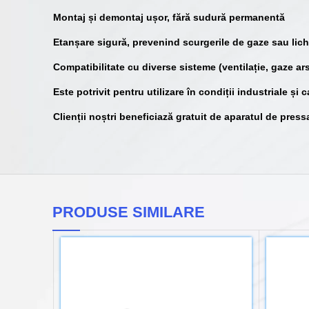
Montaj și demontaj ușor, fără sudură permanentă
Etanșare sigură, prevenind scurgerile de gaze sau lich
Compatibilitate cu diverse sisteme (ventilație, gaze ars
Este potrivit pentru utilizare în condiții industriale și 
Clienții noștri beneficiază gratuit de aparatul de pressar
PRODUSE SIMILARE