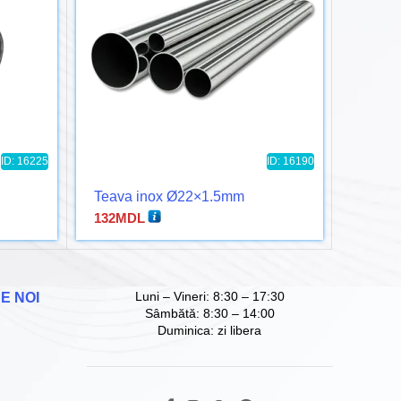
ID: 16225
ID: 16190
Teava inox Ø22×1.5mm
Teava
132
MDL
217
MD
Luni – Vineri: 8:30 – 17:30
E NOI
Sâmbătă: 8:30 – 14:00
Duminica: zi libera