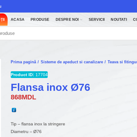
u
ȚII
ACASA
PRODUSE
DESPRE NOI
SERVICII
NOUTATI
C
Prima pagină
Sisteme de apeduct si canalizare
Teava si fitin
Product ID:
17704
Flansa inox Ø76
868
MDL
Tip – flansa inox la stringere
Diametru – Ø76