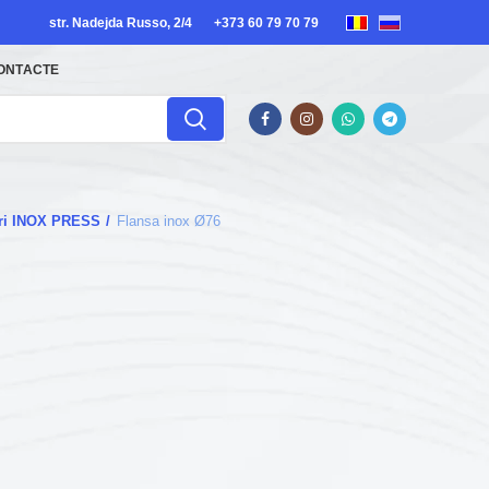
str. Nadejda Russo, 2/4
+373 60 79 70 79
ONTACTE
guri INOX PRESS
Flansa inox Ø76