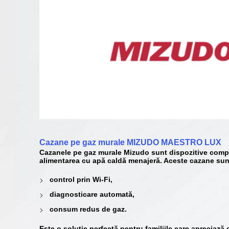
Cazane pe gaz murale
MIZUDO MAESTRO LUX
Cazanele pe gaz murale
Mizudo
sunt dispozitive compa
alimentarea cu apă caldă menajeră
. Aceste cazane sunt
control prin
Wi-Fi
,
diagnosticare automată
,
consum redus de gaz.
Este o soluție perfectă pentru familiile care apreciază