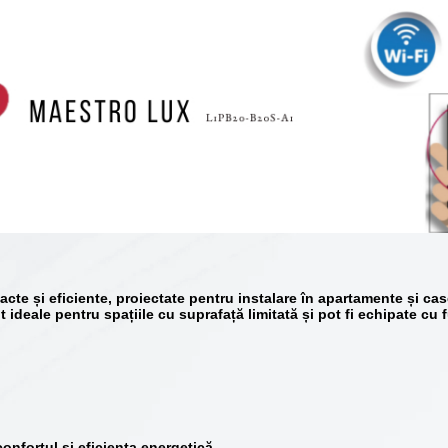
cte și eficiente, proiectate pentru instalare în apartamente și ca
 ideale pentru spațiile cu suprafață limitată și pot fi echipate c
confortul
și
eficiența energetică
.