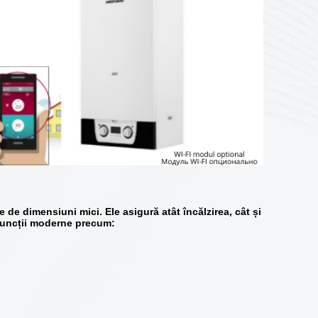
se de dimensiuni mici. Ele asigură atât
încălzirea
, cât și
u funcții moderne precum: