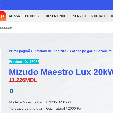
u
ȚII
ACASA
PRODUSE
DESPRE NOI
SERVICII
NOUTATI
C
Prima pagină
Instalatii de incalzire
Cazane pe gaz
Cazane M
Product ID:
16053
Mizudo Maestro Lux 20k
11.226
MDL
Model – Maestro Lux L1PB20-B20S-A1
Tip gaz/presiune gaz – Gaz natural / 2000 Pa