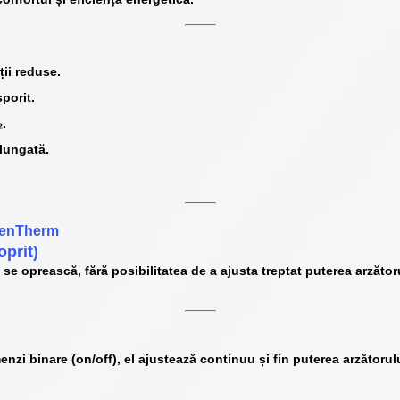
ții reduse.
porit.
₂.
lungată.
OpenTherm
oprit)
 se
oprească
, fără posibilitatea de a ajusta treptat puterea arzăt
nzi binare (on/off), el
ajustează continuu și fin puterea arzătorul