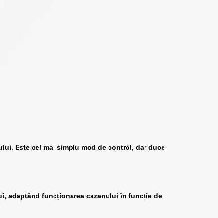
orului. Este cel mai simplu mod de control, dar duce
ui
, adaptând funcționarea cazanului în funcție de