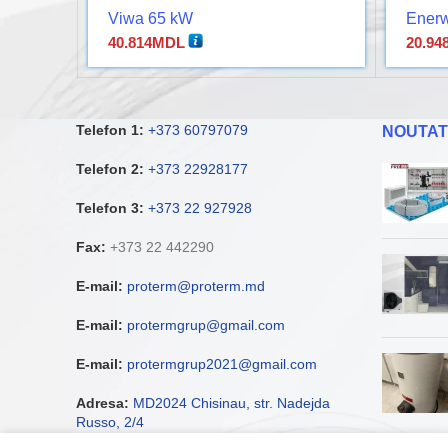
Viwa 65 kW
Ener
40.814
MDL
20.94
Telefon 1:
+373 60797079
NOUTAT
Telefon 2:
+373 22928177
Telefon 3:
+373 22 927928
Fax:
+373 22 442290
E-mail:
proterm@proterm.md
E-mail:
protermgrup@gmail.com
E-mail:
protermgrup2021@gmail.com
Adresa:
MD2024 Chisinau, str. Nadejda
Russo, 2/4