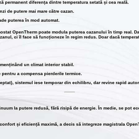
ează permanent
diferența dintre temperatura setată și cea reală
.
enzi de
putere mai mare
către cazan.
ade puterea
în mod automat.
ermostat OpenTherm poate
modula puterea cazanului
în timp real. D
zanul, ci îl face să funcționeze în regim redus. Doar dacă temperatu
 menținând un climat interior stabil.
e pentru a compensa pierderile termice.
teptat), sistemul iese temporar din echilibru, dar revine rapid auto
inuum la putere redusă
, fără risipă de energie. În medie, se pot 
 confort și eficiență maximă, a decis să
integreze magistrala Open