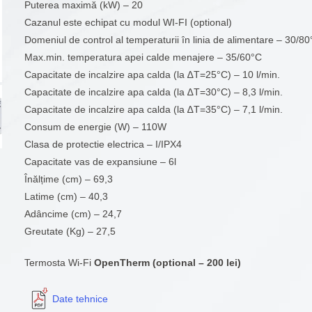
Puterea maximă (kW) – 20
Cazanul este echipat cu modul WI-FI (optional)
Domeniul de control al temperaturii în linia de alimentare – 30/8
Max.min. temperatura apei calde menajere – 35/60°С
Capacitate de incalzire apa calda (la ∆T=25°С) – 10 l/min.
Capacitate de incalzire apa calda (la ∆T=30°С) – 8,3 l/min.
Capacitate de incalzire apa calda (la ∆T=35°С) – 7,1 l/min.
Consum de energie (W) – 110W
Clasa de protectie electrica – I/IPX4
Capacitate vas de expansiune – 6l
Înălțime (cm) – 69,3
Latime (cm) – 40,3
Adâncime (cm) – 24,7
Greutate (Kg) – 27,5
Termosta Wi-Fi
OpenTherm (optional – 200 lei)
Date tehnice