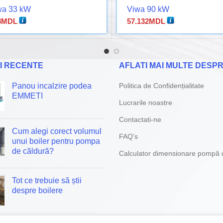
wa 33 kW
Viwa 90 kW
8
MDL
57.132
MDL
I RECENTE
AFLATI MAI MULTE DESPR
Panou incalzire podea
Politica de Confidențialitate
EMMETI
Lucrarile noastre
Contactati-ne
Cum alegi corect volumul
FAQ’s
unui boiler pentru pompa
de căldură?
Calculator dimensionare pompă 
Tot ce trebuie să știi
despre boilere