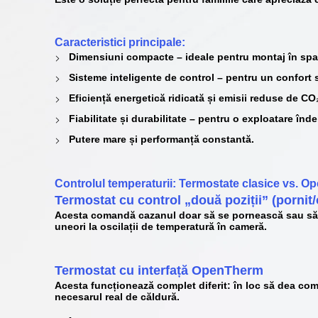
Caracteristici principale:
Dimensiuni compacte
– ideale pentru montaj în spa
Sisteme inteligente de control
– pentru un confort s
Eficiență energetică ridicată
și emisii reduse de CO
Fiabilitate și durabilitate
– pentru o exploatare înde
Putere mare și performanță constantă
.
Controlul temperaturii: Termostate clasice vs. 
Termostat cu control „două poziții” (pornit/
Acesta comandă cazanul doar să se
pornească
sau să
uneori la oscilații de temperatură în cameră.
Termostat cu
interfață OpenTherm
Acesta funcționează complet diferit: în loc să dea come
necesarul real de căldură.