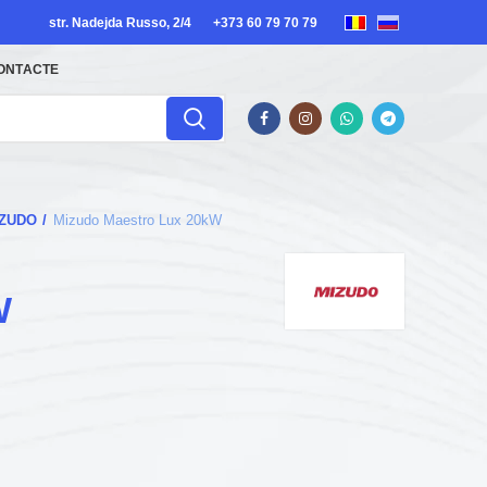
str. Nadejda Russo, 2/4
+373 60 79 70 79
ONTACTE
IZUDO
Mizudo Maestro Lux 20kW
W