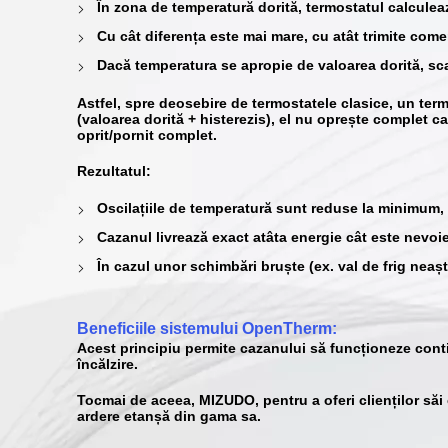
În zona de temperatură dorită, termostatul calcul
Cu cât diferența este mai mare, cu atât trimite com
Dacă temperatura se apropie de valoarea dorită,
sc
Astfel, spre deosebire de termostatele clasice, un t
(valoarea dorită + histerezis), el nu oprește complet ca
oprit/pornit complet.
Rezultatul:
Oscilațiile de temperatură sunt reduse la minimum
,
Cazanul livrează exact atâta energie cât este nevoi
În cazul unor schimbări bruște (ex. val de frig neaș
Beneficiile sistemului OpenTherm:
Acest principiu permite cazanului să funcționeze
cont
încălzire.
Tocmai de aceea, MIZUDO, pentru a oferi clienților săi
ardere etanșă
din gama sa.