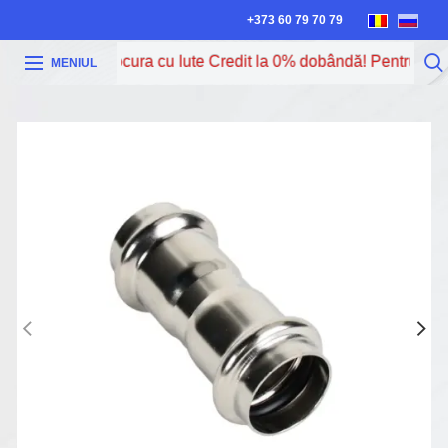
+373 60 79 70 79
Acum poți procura cu Iute Credit la 0% dobândă! Pentru mai m
MENIUL