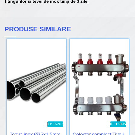
fitingurilor si tevei de inox timp de 3 zile.
PRODUSE SIMILARE
ID: 16202
ID: 15095
Teava inox Ø35×1.5mm
Colector complect Tivoli