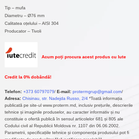
Tip – mufa
Diametru – Ø76 mm
Calitatea oțelului – AISI 304
Producator – Tivoli
Acum poți procura acest produs cu Iute
Credit la 0% dobândă!
Telefon:
+373 60797079
/
E-mail:
protermgrup@gmail.com
/
Adresa:
Chisinau, str. Nadejda Russo, 2/4
*Toată informația
publicată pe site-ul www.proterm.md, inclusiv prețurile, descrierile
tehnice și imaginile produselor, au caracter informativ și nu
constituie o ofertă publică în sensul articolelor 681 și 805 ale
Codului civil al Republicii Moldova nr. 1107 din 06.06.2002.
Parametrii, specificațiile tehnice și componența produsului pot fi