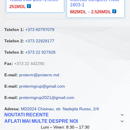
1603-1
251
MDL
Interval
882
MDL
–
2.526
MDL
de
prețuri:
882MDL
Telefon 1:
+373 60797079
până
la
Telefon 2:
+373 22928177
2.526MD
Telefon 3:
+373 22 927928
Fax:
+373 22 442290
E-mail:
proterm@proterm.md
E-mail:
protermgrup@gmail.com
E-mail:
protermgrup2021@gmail.com
Adresa:
MD2024 Chisinau, str. Nadejda Russo, 2/4
NOUTATI RECENTE
AFLATI MAI MULTE DESPRE NOI
Luni – Vineri: 8:30 – 17:30