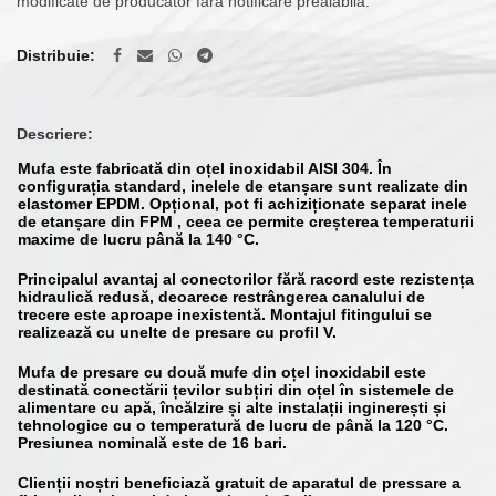
modificate de producător fără notificare prealabilă.
Distribuie
Descriere:
Mufa este fabricată din oțel inoxidabil AISI 304. În
configurația standard, inelele de etanșare sunt realizate din
elastomer EPDM. Opțional, pot fi achiziționate separat inele
de etanșare din FPM , ceea ce permite creșterea temperaturii
maxime de lucru până la 140 °C.
Principalul avantaj al conectorilor fără racord este rezistența
hidraulică redusă, deoarece restrângerea canalului de
trecere este aproape inexistentă. Montajul fitingului se
realizează cu unelte de presare cu profil V.
Mufa de presare cu două mufe din oțel inoxidabil este
destinată conectării țevilor subțiri din oțel în sistemele de
alimentare cu apă, încălzire și alte instalații inginerești și
tehnologice cu o temperatură de lucru de până la 120 °C.
Presiunea nominală este de 16 bari.
Clienții noștri beneficiază gratuit de aparatul de pressare a