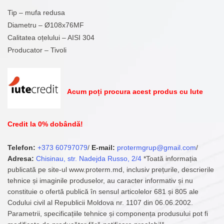
Tip – mufa redusa
Diametru – Ø108x76MF
Calitatea oțelului – AISI 304
Producator – Tivoli
Acum poți procura acest produs cu Iute
Credit la 0% dobândă!
Telefon:
+373 60797079
/
E-mail:
protermgrup@gmail.com
/
Adresa:
Chisinau, str. Nadejda Russo, 2/4
*Toată informația
publicată pe site-ul www.proterm.md, inclusiv prețurile, descrierile
tehnice și imaginile produselor, au caracter informativ și nu
constituie o ofertă publică în sensul articolelor 681 și 805 ale
Codului civil al Republicii Moldova nr. 1107 din 06.06.2002.
Parametrii, specificațiile tehnice și componența produsului pot fi