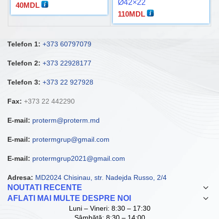
Ø42×22
40
MDL
110
MDL
Telefon 1:
+373 60797079
Telefon 2:
+373 22928177
Telefon 3:
+373 22 927928
Fax:
+373 22 442290
E-mail:
proterm@proterm.md
E-mail:
protermgrup@gmail.com
E-mail:
protermgrup2021@gmail.com
Adresa:
MD2024 Chisinau, str. Nadejda Russo, 2/4
NOUTATI RECENTE
AFLATI MAI MULTE DESPRE NOI
Luni – Vineri: 8:30 – 17:30
Sâmbătă: 8:30 – 14:00