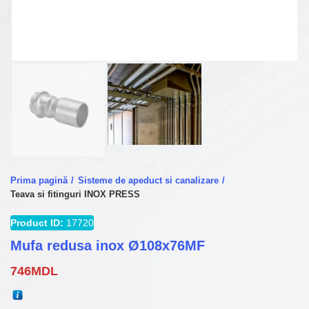
Prima pagină
Sisteme de apeduct si canalizare
Teava si fitinguri INOX PRESS
Product ID:
17720
Mufa redusa inox Ø108x76MF
746
MDL