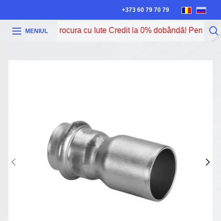
+373 60 79 70 79
Acum poți procura cu Iute Credit la 0% dobândă! Pentru mai
MENIUL