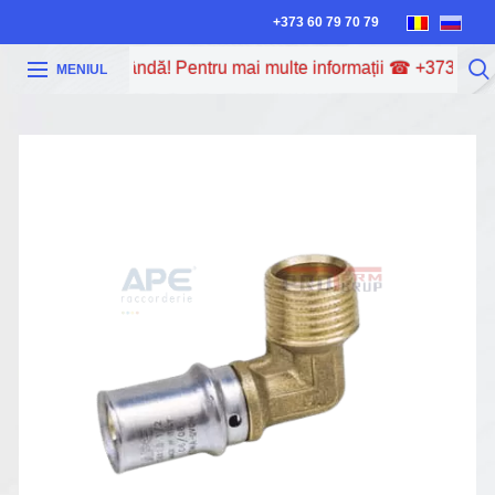
+373 60 79 70 79
redit la 0% dobândă! Pentru mai multe informații ☎ +373 60 79 
MENIUL