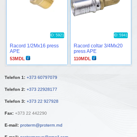
ID: 5921
ID: 5941
Racord 1/2Mx16 press
Racord coltar 3/4Mx20
APE
press APE
53
MDL
110
MDL
Telefon 1:
+373 60797079
Telefon 2:
+373 22928177
Telefon 3:
+373 22 927928
Fax:
+373 22 442290
E-mail:
proterm@proterm.md
E-mail:
protermgrup@gmail.com