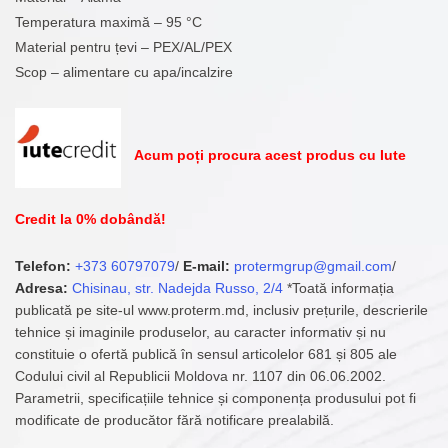
Temperatura maximă – 95 °С
Material pentru țevi – PEX/AL/PEX
Scop – alimentare cu apa/incalzire
Acum poți procura acest produs cu Iute
Credit la 0% dobândă!
Telefon:
+373 60797079
/
E-mail:
protermgrup@gmail.com
/
Adresa:
Chisinau, str. Nadejda Russo, 2/4
*Toată informația
publicată pe site-ul www.proterm.md, inclusiv prețurile, descrierile
tehnice și imaginile produselor, au caracter informativ și nu
constituie o ofertă publică în sensul articolelor 681 și 805 ale
Codului civil al Republicii Moldova nr. 1107 din 06.06.2002.
Parametrii, specificațiile tehnice și componența produsului pot fi
modificate de producător fără notificare prealabilă.