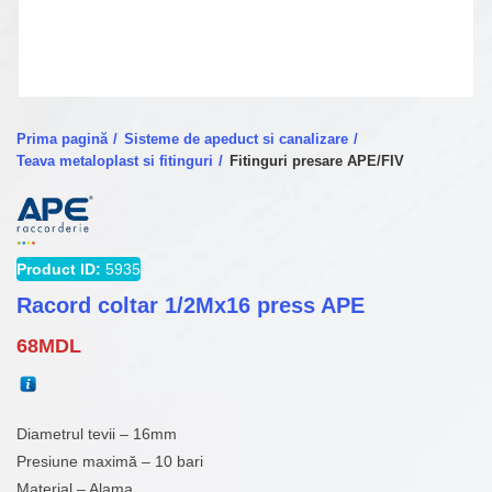
Prima pagină
Sisteme de apeduct si canalizare
Teava metaloplast si fitinguri
Fitinguri presare APE/FIV
Product ID:
5935
Racord coltar 1/2Mx16 press APE
68
MDL
Diametrul tevii – 16mm
Presiune maximă – 10 bari
Material – Alama