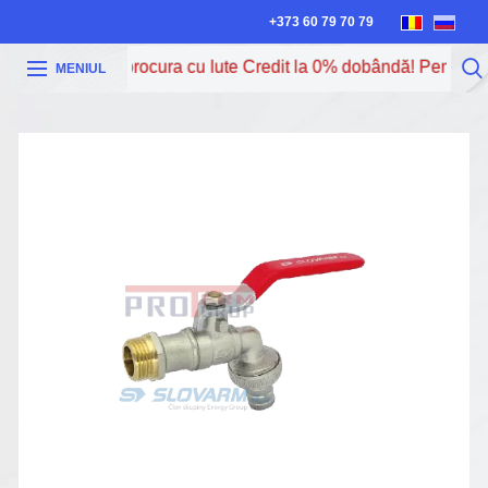
+373 60 79 70 79
Acum poți procura cu Iute Credit la 0% dobândă! Pentru mai
MENIUL