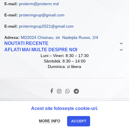
E-mail:
proterm@proterm.md
E-mail:
protermgrup@gmail.com
E-mail:
protermgrup2021@gmail.com
Adresa:
MD2024 Chisinau, str. Nadejda Russo, 2/4
NOUTATI RECENTE
AFLATI MAI MULTE DESPRE NOI
Luni – Vineri: 8:30 – 17:30
Sâmbătă: 8:30 – 14:00
Duminica: zi libera
© Copyright ProTerm Grup SRL. 2021 D.I.
Acest site folosește cookie-uri.
MORE INFO
ACCEPT
Acasă
Map
Suna
PROMO