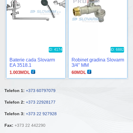
ID: 4174
ID: 6882
Baterie cada Slovarm
Robinet gradina Slovarm
EA 3518.1
3/4″ MM
1.003
MDL
60
MDL
Telefon 1:
+373 60797079
Telefon 2:
+373 22928177
Telefon 3:
+373 22 927928
Fax:
+373 22 442290