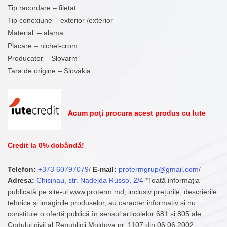
Tip racordare – filetat
Tip conexiune – exterior /exterior
Material – alama
Placare – nichel-crom
Producator – Slovarm
Tara de origine – Slovakia
Acum poți procura acest produs cu Iute
Credit la 0% dobândă!
Telefon:
+373 60797079
/
E-mail:
protermgrup@gmail.com
/
Adresa:
Chisinau, str. Nadejda Russo, 2/4
*Toată informația
publicată pe site-ul www.proterm.md, inclusiv prețurile, descrierile
tehnice și imaginile produselor, au caracter informativ și nu
constituie o ofertă publică în sensul articolelor 681 și 805 ale
Codului civil al Republicii Moldova nr. 1107 din 06.06.2002.