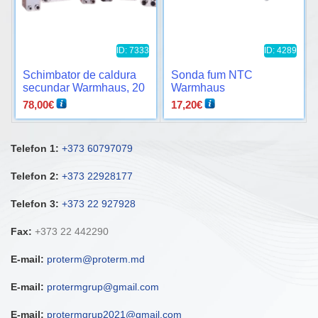
ID: 7333
ID: 4289
Schimbator de caldura
Sonda fum NTC
secundar Warmhaus, 20
Warmhaus
placi
78,00
€
17,20
€
Telefon 1:
+373 60797079
Telefon 2:
+373 22928177
Telefon 3:
+373 22 927928
Fax:
+373 22 442290
E-mail:
proterm@proterm.md
E-mail:
protermgrup@gmail.com
E-mail:
protermgrup2021@gmail.com