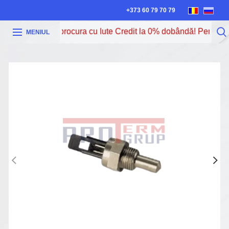
+373 60 79 70 79
Acum poți procura cu Iute Credit la 0% dobândă! Pentru ma
MENIUL