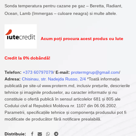
Sonda temperatura pentru cazane pe gaz – Beretta, Radiant,
Ocean, Lamb (Immergas – culoare neagra) si multe altele.
Acum poți procura acest produs cu Iute
Credit la 0% dobândă!
Telefon:
+373 60797079
/
E-mail:
protermgrup@gmail.com
/
Adresa:
Chisinau, str. Nadejda Russo, 2/4
*Toată informația
publicată pe site-ul www.proterm.md, inclusiv prețurile, descrierile
tehnice și imaginile produselor, au caracter informativ și nu
constituie o ofertă publică în sensul articolelor 681 și 805 ale
Codului civil al Republicii Moldova nr. 1107 din 06.06.2002.
Parametrii, specificațiile tehnice și componența produsului pot fi
modificate de producător fără notificare prealabilă.
Distribuie