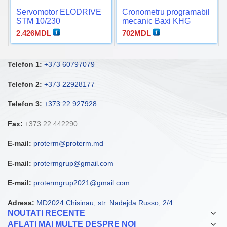
Servomotor ELODRIVE
Cronometru programabil
STM 10/230
mecanic Baxi KHG
2.426
MDL
702
MDL
Telefon 1:
+373 60797079
Telefon 2:
+373 22928177
Telefon 3:
+373 22 927928
Fax:
+373 22 442290
E-mail:
proterm@proterm.md
E-mail:
protermgrup@gmail.com
E-mail:
protermgrup2021@gmail.com
Adresa:
MD2024 Chisinau, str. Nadejda Russo, 2/4
NOUTATI RECENTE
AFLATI MAI MULTE DESPRE NOI