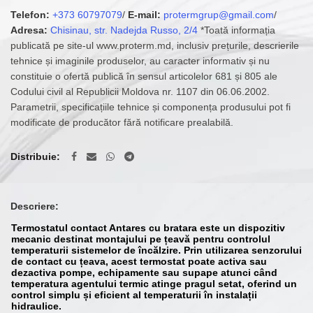
Telefon:
+373 60797079
/
E-mail:
protermgrup@gmail.com
/
Adresa:
Chisinau, str. Nadejda Russo, 2/4
*Toată informația
publicată pe site-ul www.proterm.md, inclusiv prețurile, descrierile
tehnice și imaginile produselor, au caracter informativ și nu
constituie o ofertă publică în sensul articolelor 681 și 805 ale
Codului civil al Republicii Moldova nr. 1107 din 06.06.2002.
Parametrii, specificațiile tehnice și componența produsului pot fi
modificate de producător fără notificare prealabilă.
Distribuie
Descriere:
Termostatul contact Antares cu bratara este un dispozitiv
mecanic destinat montajului pe țeavă pentru controlul
temperaturii sistemelor de încălzire. Prin utilizarea senzorului
de contact cu țeava, acest termostat poate activa sau
dezactiva pompe, echipamente sau supape atunci când
temperatura agentului termic atinge pragul setat, oferind un
control simplu și eficient al temperaturii în instalații
hidraulice.