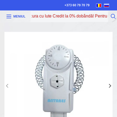
+373 60 79 70 79
Acum poți procura cu Iute Credit la 0% dobândă! Pentru mai mu
MENIUL