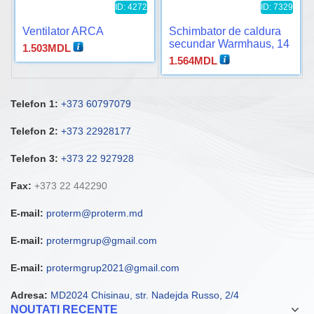
ID: 4272
ID: 7329
Ventilator ARCA
Schimbator de caldura
secundar Warmhaus, 14
1.503
MDL
placi
1.564
MDL
Telefon 1:
+373 60797079
Telefon 2:
+373 22928177
Telefon 3:
+373 22 927928
Fax:
+373 22 442290
E-mail:
proterm@proterm.md
E-mail:
protermgrup@gmail.com
E-mail:
protermgrup2021@gmail.com
Adresa:
MD2024 Chisinau, str. Nadejda Russo, 2/4
NOUTATI RECENTE