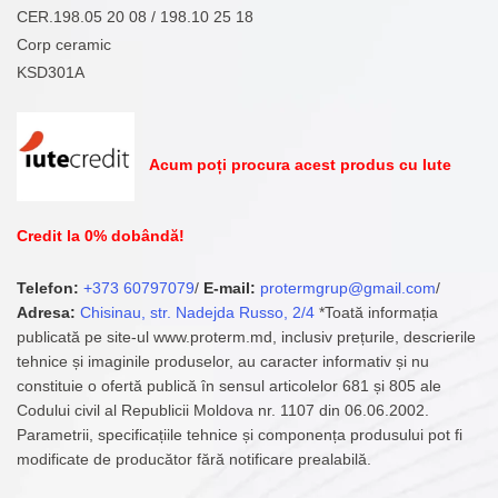
CER.198.05 20 08 / 198.10 25 18
Corp ceramic
KSD301A
Acum poți procura acest produs cu Iute
Credit la 0% dobândă!
Telefon:
+373 60797079
/
E-mail:
protermgrup@gmail.com
/
Adresa:
Chisinau, str. Nadejda Russo, 2/4
*Toată informația
publicată pe site-ul www.proterm.md, inclusiv prețurile, descrierile
tehnice și imaginile produselor, au caracter informativ și nu
constituie o ofertă publică în sensul articolelor 681 și 805 ale
Codului civil al Republicii Moldova nr. 1107 din 06.06.2002.
Parametrii, specificațiile tehnice și componența produsului pot fi
modificate de producător fără notificare prealabilă.