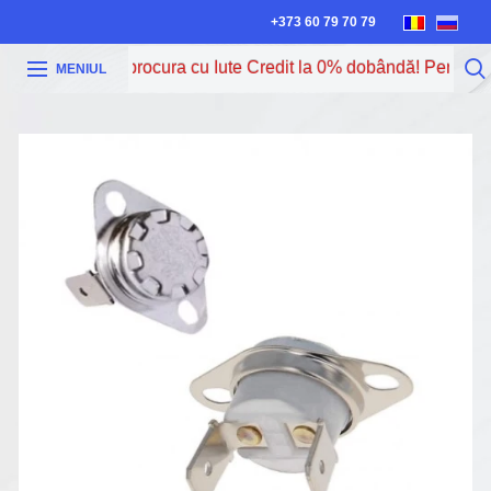
+373 60 79 70 79
Acum poți procura cu Iute Credit la 0% dobândă! Pentru ma
MENIUL