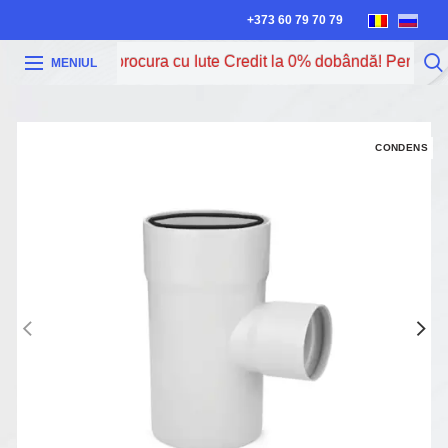
+373 60 79 70 79
Acum poți procura cu Iute Credit la 0% dobândă! Pentru ma
MENIUL
CONDENS