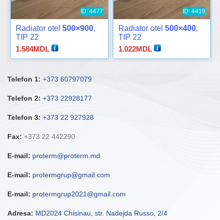
ID: 4477
ID: 4419
Radiator otel
500×900
,
Radiator otel
500×400
,
TIP 22
TIP 22
1.584
MDL
1.022
MDL
Telefon 1:
+373 60797079
Telefon 2:
+373 22928177
Telefon 3:
+373 22 927928
Fax:
+373 22 442290
E-mail:
proterm@proterm.md
E-mail:
protermgrup@gmail.com
E-mail:
protermgrup2021@gmail.com
Adresa:
MD2024 Chisinau, str. Nadejda Russo, 2/4