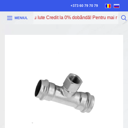
+373 60 79 70 79
poți procura cu Iute Credit la 0% dobândă! Pentru mai multe i
MENIUL