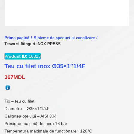
Prima pagină
Sisteme de apeduct si canalizare
Teava si fitinguri INOX PRESS
Product ID:
16323
Teu cu filet inox Ø35×1″1/4F
367
MDL
Tip – teu cu filet
Diametru – Ø35×1″1/4F
Calitatea oțelului – AISI 304
Presiune maximă de lucru 16 bar
Temperatura maximala de functionare +120°C