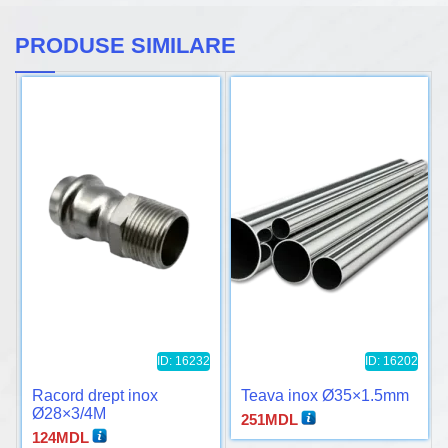
PRODUSE SIMILARE
ID: 16232
ID: 16202
Racord drept inox
Teava inox Ø35×1.5mm
Ø28×3/4M
251
MDL
124
MDL