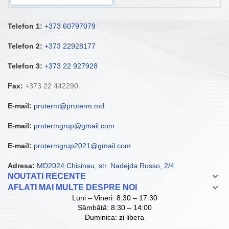
Telefon 1:
+373 60797079
Telefon 2:
+373 22928177
Telefon 3:
+373 22 927928
Fax:
+373 22 442290
E-mail:
proterm@proterm.md
E-mail:
protermgrup@gmail.com
E-mail:
protermgrup2021@gmail.com
Adresa:
MD2024 Chisinau, str. Nadejda Russo, 2/4
NOUTATI RECENTE
AFLATI MAI MULTE DESPRE NOI
Luni – Vineri: 8:30 – 17:30
Sâmbătă: 8:30 – 14:00
Duminica: zi libera