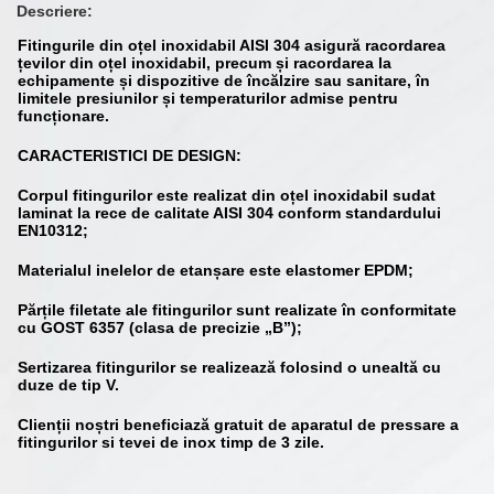
Descriere:
Fitingurile din oțel inoxidabil AISI 304 asigură racordarea
țevilor din oțel inoxidabil, precum și racordarea la
echipamente și dispozitive de încălzire sau sanitare, în
limitele presiunilor și temperaturilor admise pentru
funcționare.
CARACTERISTICI DE DESIGN:
Corpul fitingurilor este realizat din oțel inoxidabil sudat
laminat la rece de calitate AISI 304 conform standardului
EN10312;
Materialul inelelor de etanșare este elastomer EPDM;
Părțile filetate ale fitingurilor sunt realizate în conformitate
cu GOST 6357 (clasa de precizie „B”);
Sertizarea fitingurilor se realizează folosind o unealtă cu
duze de tip V.
Clienții noștri beneficiază gratuit de aparatul de pressare a
fitingurilor si tevei de inox timp de 3 zile.