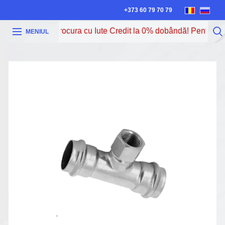
+373 60 79 70 79
Acum poți procura cu Iute Credit la 0% dobândă! Pentru mai
MENIUL