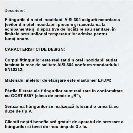
Descriere:
Fitingurile din oțel inoxidabil AISI 304 asigură racordarea
țevilor din oțel inoxidabil, precum și racordarea la
echipamente și dispozitive de încălzire sau sanitare, în
limitele presiunilor și temperaturilor admise pentru
funcționare.
CARACTERISTICI DE DESIGN:
Corpul fitingurilor este realizat din oțel inoxidabil sudat
laminat la rece de calitate AISI 304 conform standardului
EN10312;
Materialul inelelor de etanșare este elastomer EPDM;
Părțile filetate ale fitingurilor sunt realizate în conformitate
cu GOST 6357 (clasa de precizie „B”);
Sertizarea fitingurilor se realizează folosind o unealtă cu
duze de tip V.
Clienții noștri beneficiază gratuit de aparatul de pressare a
fitingurilor si tevei de inox timp de 3 zile.