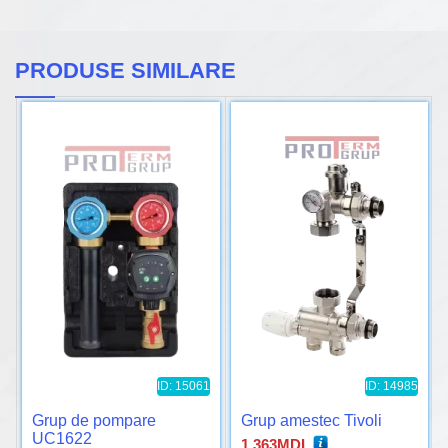
PRODUSE SIMILARE
ID: 15061
ID: 14985
Grup de pompare
Grup amestec Tivoli
UC1622
1.363
MDL