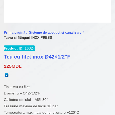
Prima pagină
Sisteme de apeduct si canalizare
Teava si fitinguri INOX PRESS
Product ID:
16324
Teu cu filet inox Ø42×1/2″F
225
MDL
Tip – teu cu filet
Diametru – Ø42×1/2″F
Calitatea oțelului – AISI 304
Presiune maximă de lucru 16 bar
Temperatura maximala de functionare +120°C