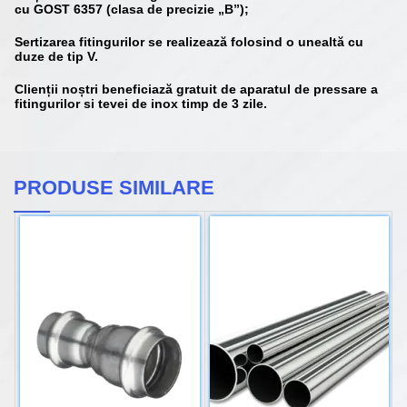
cu GOST 6357 (clasa de precizie „B”);
Sertizarea fitingurilor se realizează folosind o unealtă cu
duze de tip V.
Clienții noștri beneficiază gratuit de aparatul de pressare a
fitingurilor si tevei de inox timp de 3 zile.
PRODUSE SIMILARE