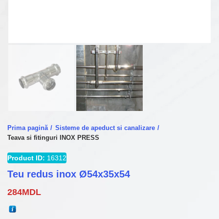
Prima pagină
Sisteme de apeduct si canalizare
Teava si fitinguri INOX PRESS
Product ID:
16312
Teu redus inox Ø54x35x54
284
MDL