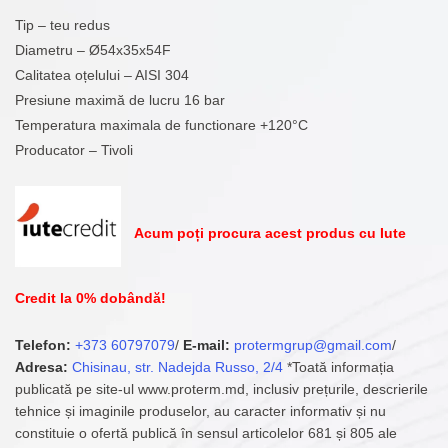
Tip – teu redus
Diametru – Ø54x35x54F
Calitatea oțelului – AISI 304
Presiune maximă de lucru 16 bar
Temperatura maximala de functionare +120°C
Producator – Tivoli
Acum poți procura acest produs cu Iute
Credit la 0% dobândă!
Telefon:
+373 60797079
/
E-mail:
protermgrup@gmail.com
/
Adresa:
Chisinau, str. Nadejda Russo, 2/4
*Toată informația
publicată pe site-ul www.proterm.md, inclusiv prețurile, descrierile
tehnice și imaginile produselor, au caracter informativ și nu
constituie o ofertă publică în sensul articolelor 681 și 805 ale