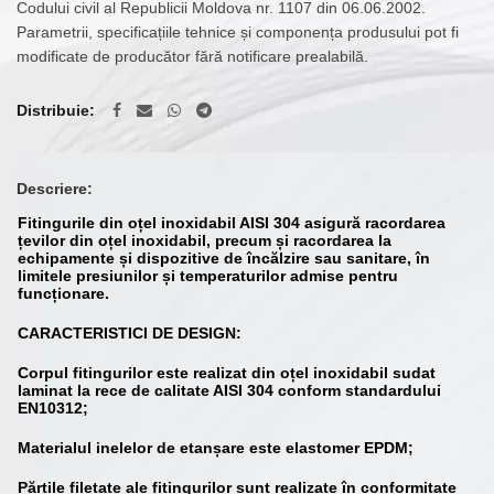
Codului civil al Republicii Moldova nr. 1107 din 06.06.2002.
Parametrii, specificațiile tehnice și componența produsului pot fi
modificate de producător fără notificare prealabilă.
Distribuie
Descriere:
Fitingurile din oțel inoxidabil AISI 304 asigură racordarea
țevilor din oțel inoxidabil, precum și racordarea la
echipamente și dispozitive de încălzire sau sanitare, în
limitele presiunilor și temperaturilor admise pentru
funcționare.
CARACTERISTICI DE DESIGN:
Corpul fitingurilor este realizat din oțel inoxidabil sudat
laminat la rece de calitate AISI 304 conform standardului
EN10312;
Materialul inelelor de etanșare este elastomer EPDM;
Părțile filetate ale fitingurilor sunt realizate în conformitate