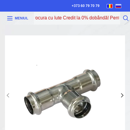
+373 60 79 70 79
Acum poți procura cu Iute Credit la 0% dobândă! Pentru mai 
MENIUL