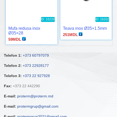
ID: 16220
ID: 16202
Mufa redusa inox
Teava inox Ø35×1.5mm
Ø35×28
251
MDL
59
MDL
Telefon 1:
+373 60797079
Telefon 2:
+373 22928177
Telefon 3:
+373 22 927928
Fax:
+373 22 442290
E-mail:
proterm@proterm.md
E-mail:
protermgrup@gmail.com
E-mail:
protermgrup2021@gmail.com