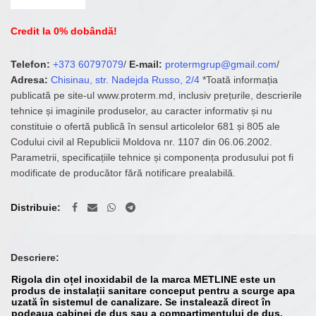
Credit la 0% dobândă!
Telefon:
+373 60797079
/
E-mail:
protermgrup@gmail.com
/
Adresa:
Chisinau, str. Nadejda Russo, 2/4
*Toată informația
publicată pe site-ul www.proterm.md, inclusiv prețurile, descrierile
tehnice și imaginile produselor, au caracter informativ și nu
constituie o ofertă publică în sensul articolelor 681 și 805 ale
Codului civil al Republicii Moldova nr. 1107 din 06.06.2002.
Parametrii, specificațiile tehnice și componența produsului pot fi
modificate de producător fără notificare prealabilă.
Distribuie
Descriere:
Rigola din oțel inoxidabil de la marca METLINE este un
produs de instalații sanitare conceput pentru a scurge apa
uzată în sistemul de canalizare. Se instalează direct în
podeaua cabinei de duș sau a compartimentului de duș.