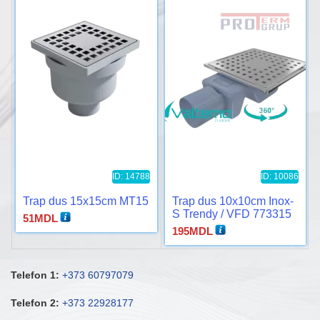
ID: 14788
ID: 10086
Trap dus 15x15cm MT15
Trap dus 10x10cm Inox-
S Trendy / VFD 773315
51
MDL
195
MDL
Telefon 1:
+373 60797079
Telefon 2:
+373 22928177