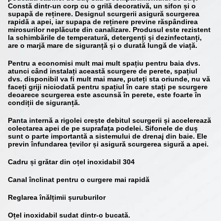
Constă dintr-un corp cu o grilă decorativă, un sifon și o
supapă de reținere. Designul scurgerii asigură scurgerea
rapidă a apei, iar supapa de reținere previne răspândirea
mirosurilor neplăcute din canalizare. Produsul este rezistent
la schimbările de temperatură, detergenți și dezinfectanți,
are o marjă mare de siguranță și o durată lungă de viață.
Pentru a economisi mult mai mult spațiu pentru baia dvs.
atunci când instalați această scurgere de perete, spațiul
dvs. disponibil va fi mult mai mare, puteți sta oriunde, nu vă
faceți griji niciodată pentru spațiul în care stați pe scurgere
deoarece scurgerea este ascunsă în perete, este foarte în
condiții de siguranță.
Panta internă a rigolei crește debitul scurgerii și accelerează
colectarea apei de pe suprafața podelei. Sifonele de duș
sunt o parte importantă a sistemului de drenaj din baie. Ele
previn înfundarea țevilor și asigură scurgerea sigură a apei.
Cadru și grătar din oțel inoxidabil 304
Canal înclinat pentru o curgere mai rapidă
Reglarea înălțimii șuruburilor
Oțel inoxidabil sudat dintr-o bucată.