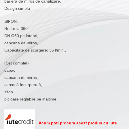
bariera de miros de canalizare,
Design simplu
SIFON:
Rotire la 360°,
DN Ø50 pe lateral,
capcana de miros,
Capacitate de scurgere: 36 l/min.,
(Set complet)
capac
capcana de miros,
carcasă încorporată,
sifon
picioare reglabile pe inaltime.
Acum poți procura acest produs cu Iute