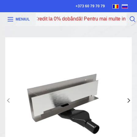
+373 60 79 70 79
cura cu Iute Credit la 0% dobândă! Pentru mai multe informați
MENIUL