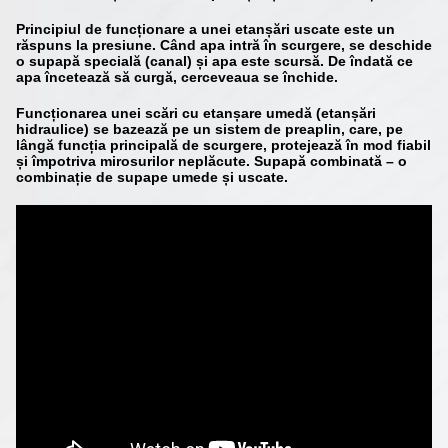
Principiul de funcționare a unei etanșări uscate este un
răspuns la presiune. Când apa intră în scurgere, se deschide
o supapă specială (canal) și apa este scursă. De îndată ce
apa încetează să curgă, cerceveaua se închide.
Funcționarea unei scări cu etanșare umedă (etanșări
hidraulice) se bazează pe un sistem de preaplin, care, pe
lângă funcția principală de scurgere, protejează în mod fiabil
și împotriva mirosurilor neplăcute. Supapă combinată – o
combinație de supape umede și uscate.