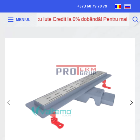
+373 60 79 70 79
 poți procura cu Iute Credit la 0% dobândă! Pentru mai multe i
MENIUL