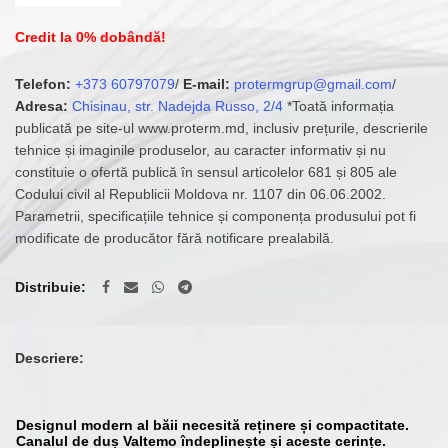
Credit la 0% dobândă!
Telefon:
+373 60797079
/
E-mail:
protermgrup@gmail.com
/
Adresa:
Chisinau, str. Nadejda Russo, 2/4
*Toată informația
publicată pe site-ul www.proterm.md, inclusiv prețurile, descrierile
tehnice și imaginile produselor, au caracter informativ și nu
constituie o ofertă publică în sensul articolelor 681 și 805 ale
Codului civil al Republicii Moldova nr. 1107 din 06.06.2002.
Parametrii, specificațiile tehnice și componența produsului pot fi
modificate de producător fără notificare prealabilă.
Distribuie
Descriere:
Designul modern al băii necesită reținere și compactitate.
Canalul de duș Valtemo îndeplinește și aceste cerințe.