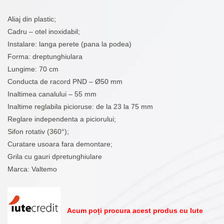
Aliaj din plastic;
Cadru – otel inoxidabil;
Instalare: langa perete (pana la podea)
Forma: dreptunghiulara
Lungime: 70 cm
Conducta de racord PND – Ø50 mm
Inaltimea canalului – 55 mm
Inaltime reglabila picioruse: de la 23 la 75 mm
Reglare independenta a piciorului;
Sifon rotativ (360°);
Curatare usoara fara demontare;
Grila cu gauri dpretunghiulare
Marca: Valtemo
Acum poți procura acest produs cu Iute