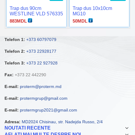
Trap dus 90cm
Trap dus 10x10cm
WESTLINE VLD 576335
MG10
883
MDL
50
MDL
Telefon 1:
+373 60797079
Telefon 2:
+373 22928177
Telefon 3:
+373 22 927928
Fax:
+373 22 442290
E-mail:
proterm@proterm.md
E-mail:
protermgrup@gmail.com
E-mail:
protermgrup2021@gmail.com
Adresa:
MD2024 Chisinau, str. Nadejda Russo, 2/4
NOUTATI RECENTE
AFLATI MAI MULTE DESPRE NOI