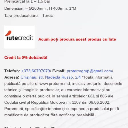
Preîncărcat la 1 – 1,5 bar
Dimensiuni – Ø260mm , H 400mm, 1″M
Tara producatoare – Turcia
Acum poți procura acest produs cu Iute
Credit la 0% dobândă!
Telefon:
+373 60797079
/
E-mail:
protermgrup@gmail.com
/
Adresa:
Chisinau, str. Nadejda Russo, 2/4
*Toată informația
publicată pe site-ul www.proterm.md, inclusiv prețurile, descrierile
tehnice și imaginile produselor, au caracter informativ și nu
constituie o ofertă publică în sensul articolelor 681 și 805 ale
Codului civil al Republicii Moldova nr. 1107 din 06.06.2002.
Parametrii, specificațiile tehnice și componența produsului pot fi
modificate de producător fără notificare prealabilă.