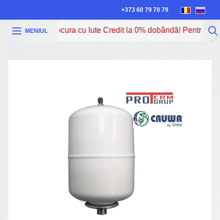
+373 60 79 70 79
Acum poți procura cu Iute Credit la 0% dobândă! Pentru mai m
MENIUL