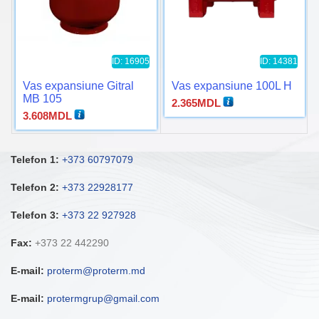
ID: 16905
ID: 14381
Vas expansiune Gitral
Vas expansiune 100L H
MB 105
2.365
MDL
3.608
MDL
Telefon 1:
+373 60797079
Telefon 2:
+373 22928177
Telefon 3:
+373 22 927928
Fax:
+373 22 442290
E-mail:
proterm@proterm.md
E-mail:
protermgrup@gmail.com