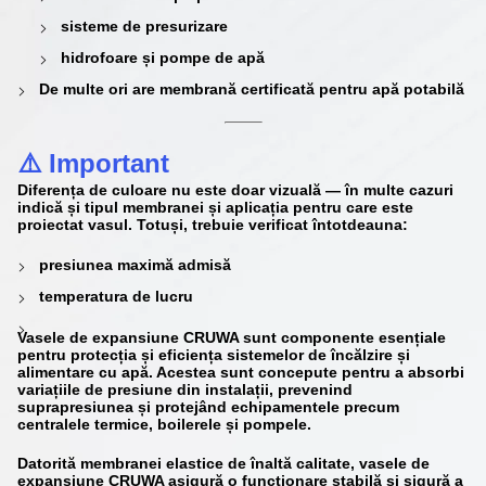
sisteme de presurizare
hidrofoare și pompe de apă
De multe ori are
membrană certificată pentru apă potabilă
⚠️ Important
Diferența de culoare nu este doar vizuală — în multe cazuri
indică și
tipul membranei și aplicația pentru care este
proiectat vasul
. Totuși, trebuie verificat întotdeauna:
presiunea maximă admisă
temperatura de lucru
Vasele de expansiune CRUWA sunt componente esențiale
pentru protecția și eficiența sistemelor de încălzire și
alimentare cu apă. Acestea sunt concepute pentru a absorbi
variațiile de presiune din instalații, prevenind
suprapresiunea și protejând echipamentele precum
centralele termice, boilerele și pompele.
Datorită membranei elastice de înaltă calitate, vasele de
expansiune CRUWA asigură o funcționare stabilă și sigură a