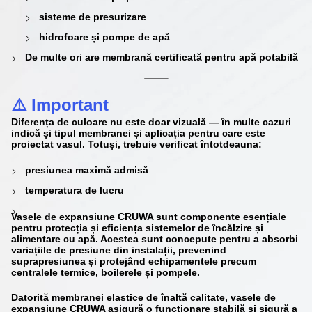
sisteme de presurizare
hidrofoare și pompe de apă
De multe ori are
membrană certificată pentru apă potabilă
⚠️ Important
Diferența de culoare nu este doar vizuală — în multe cazuri
indică și
tipul membranei și aplicația pentru care este
proiectat vasul
. Totuși, trebuie verificat întotdeauna:
presiunea maximă admisă
temperatura de lucru
Vasele de expansiune CRUWA sunt componente esențiale
pentru protecția și eficiența sistemelor de încălzire și
alimentare cu apă. Acestea sunt concepute pentru a absorbi
variațiile de presiune din instalații, prevenind
suprapresiunea și protejând echipamentele precum
centralele termice, boilerele și pompele.
Datorită membranei elastice de înaltă calitate, vasele de
expansiune CRUWA asigură o funcționare stabilă și sigură a