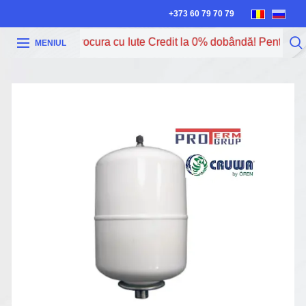
+373 60 79 70 79
Acum poți procura cu Iute Credit la 0% dobândă! Pentru mai 
MENIUL