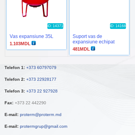
ID: 14371
ID: 14168
Vas expansiune 35L
Suport vas de
expansiune echipat
1.103
MDL
481
MDL
Telefon 1:
+373 60797079
Telefon 2:
+373 22928177
Telefon 3:
+373 22 927928
Fax:
+373 22 442290
E-mail:
proterm@proterm.md
E-mail:
protermgrup@gmail.com