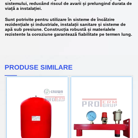
sistemului, reducând riscul de avarii și prelungind durata de
viață a instalației.
Sunt potrivite pentru utilizare în sisteme de încălzire
rezidențiale și industriale, instalații sanitare și sisteme de
apă sub presiune. Construcția robustă și materialele
rezistente la coroziune garantează fiabilitate pe termen lung.
PRODUSE SIMILARE