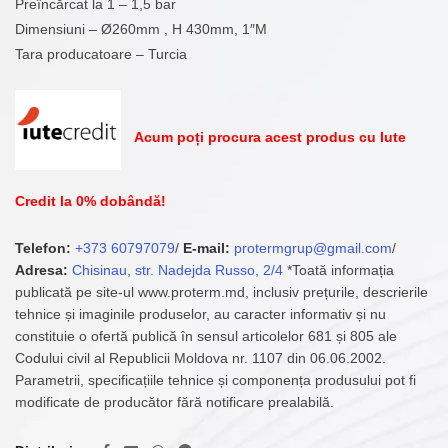
Preîncărcat la 1 – 1,5 bar
Dimensiuni – Ø260mm , H 430mm, 1″M
Tara producatoare – Turcia
Acum poți procura acest produs cu Iute
Credit la 0% dobândă!
Telefon:
+373 60797079
/
E-mail:
protermgrup@gmail.com
/
Adresa:
Chisinau, str. Nadejda Russo, 2/4
*Toată informația
publicată pe site-ul www.proterm.md, inclusiv prețurile, descrierile
tehnice și imaginile produselor, au caracter informativ și nu
constituie o ofertă publică în sensul articolelor 681 și 805 ale
Codului civil al Republicii Moldova nr. 1107 din 06.06.2002.
Parametrii, specificațiile tehnice și componența produsului pot fi
modificate de producător fără notificare prealabilă.