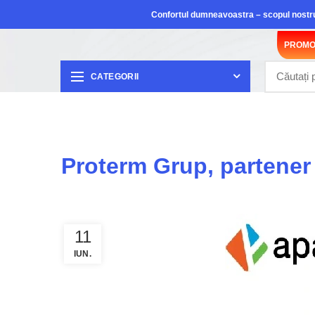
Confortul dumneavoastra – scopul nostr
PROMO
CATEGORII
Proterm Grup, partener
11
IUN.