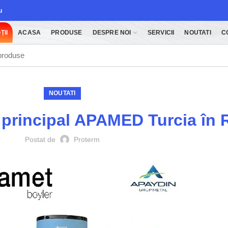
u
ȚII
ACASA
PRODUSE
DESPRE NOI
SERVICII
NOUTATI
C
NOUTATI
 principal APAMED Turcia în 
Postat de
Proterm