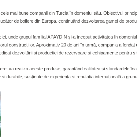
cele mai bune companii din Turcia în domeniul său. Obiectivul princip
ucător de boilere din Europa, continuând dezvoltarea gamei de produ
ciei, unde grupul familial APAYDIN și-a început activitatea în domeniul
ectorul construcțiilor. Aproximativ 20 de ani în urmă, compania a fonda
icat dezvoltării și producției de rezervoare și echipamente pentru si
, va realiza aceste produse, garantând calitatea și standardele înalte 
nte și durabile, susținute de experiența și reputația internațională a gr