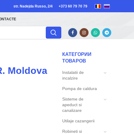
str. Nadejda Russo, 2/4
+373 60 79 70 79
ONTACTE
КАТЕГОРИИ
ТОВАРОВ
R. Moldova
Instalatii de
incalzire
Pompa de caldura
Sisteme de
apeduct si
canalizare
Utilaje cazangerii
Robineti si