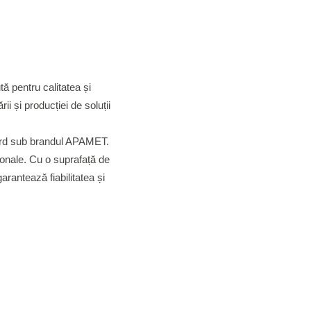
 pentru calitatea și
i și producției de soluții
 Nord sub brandul APAMET.
ționale. Cu o suprafață de
arantează fiabilitatea și