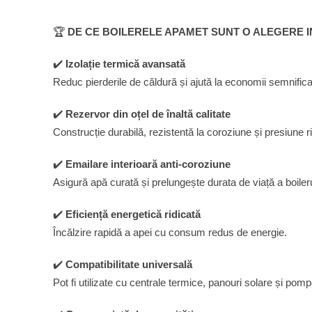
🏆
DE CE BOILERELE APAMET SUNT O ALEGERE 
✔️
Izolație termică avansată
Reduc pierderile de căldură și ajută la economii semnifica
✔️
Rezervor din oțel de înaltă calitate
Construcție durabilă, rezistentă la coroziune și presiune ri
✔️
Emailare interioară anti-coroziune
Asigură apă curată și prelungește durata de viață a boileru
✔️
Eficiență energetică ridicată
Încălzire rapidă a apei cu consum redus de energie.
✔️
Compatibilitate universală
Pot fi utilizate cu centrale termice, panouri solare și pom