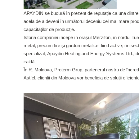
APAYDIN se bucură în prezent de reputație ca una dintre 
acela de a deveni în următorul deceniu cel mai mare prod
capacităților de producție.
Istoria companiei începe în orașul Merzifon, în nordul Tur
metal, precum fire și garduri metalice, fiind activ și în s
specializat, Apaydin Heating and Energy Systems Ltd., ded
caldă.
În R. Moldova, Proterm Grup, partenerul nostru de încredere
Astfel, clienții din Moldova vor beneficia de soluții eficie
1
2
3
Previous
Next