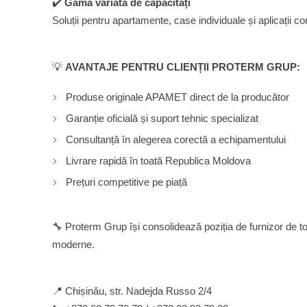
✔️
Gama variată de capacități
Soluții pentru apartamente, case individuale și aplicații c
💡
AVANTAJE PENTRU CLIENȚII PROTERM GRUP:
Produse originale APAMET direct de la producător
Garanție oficială și suport tehnic specializat
Consultanță în alegerea corectă a echipamentului
Livrare rapidă în toată Republica Moldova
Prețuri competitive pe piață
🔧 Proterm Grup își consolidează poziția de furnizor de top 
moderne.
📍 Chișinău, str. Nadejda Russo 2/4