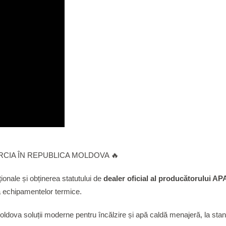
RCIA ÎN REPUBLICA MOLDOVA 🔥
ionale și obținerea statutului de
dealer oficial al producătorului A
ea echipamentelor termice.
dova soluții moderne pentru încălzire și apă caldă menajeră, la stand