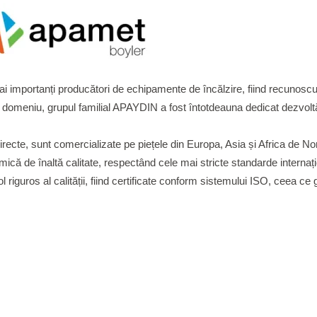
importanți producători de echipamente de încălzire, fiind recunoscută
 domeniu, grupul familial APAYDIN a fost întotdeauna dedicat dezvoltări
irecte, sunt comercializate pe piețele din Europa, Asia și Africa de
ermică de înaltă calitate, respectând cele mai stricte standarde interna
 riguros al calității, fiind certificate conform sistemului ISO, ceea ce g