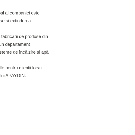
al al companiei este
se și extinderea
 fabricării de produse din
t un departament
steme de încălzire și apă
pentru clienții locali.
upului APAYDIN.