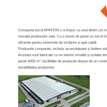
Compania turcă APAYDIN s-a impus ca unul dintre cei mai 
inovația produselor sale. Cu o istorie de peste un secol în
eficiente pentru sistemele de încălzire și apă caldă.
Produsele companiei, inclusiv acumulatoare și boilere ind
Acestea sunt fabricate cu un interior emailat și izolație t
peste 6000 m², facilitățile de producție dispun de un control
durabilitatea produselor.