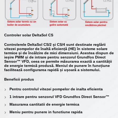
Controler solar DeltaSol CS
Controlerele
DeltaSol CS/2
și
CS/4
sunt destinate reglării
vitezei pompelor de înaltă eficiență (HE) în sisteme solare
termice și de încălzire de mici dimensiuni. Acestea dispun de
ieșire PWM și de intrare pentru senzorul
Grundfos Direct
Sensor™ VFD
, ceea ce permite măsurarea exactă a cantității
de energie termică produsă. Meniul de punere în funcțiune
facilitează configurarea rapidă și ușoară a sistemului.
Beneficii produs
Pentru controlul vitezei pompelor de inalta eficienta
1 intrare pentru senzorul VFD Grundfos Direct Sensor™
Masurarea cantitatii de energie termica
Meniu pentru punere in functiune rapida