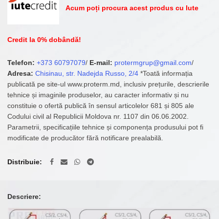
Acum poți procura acest produs cu Iute
Credit la 0% dobândă!
Telefon:
+373 60797079
/
E-mail:
protermgrup@gmail.com
/
Adresa:
Chisinau, str. Nadejda Russo, 2/4
*Toată informația
publicată pe site-ul www.proterm.md, inclusiv prețurile, descrierile
tehnice și imaginile produselor, au caracter informativ și nu
constituie o ofertă publică în sensul articolelor 681 și 805 ale
Codului civil al Republicii Moldova nr. 1107 din 06.06.2002.
Parametrii, specificațiile tehnice și componența produsului pot fi
modificate de producător fără notificare prealabilă.
Distribuie
Descriere: