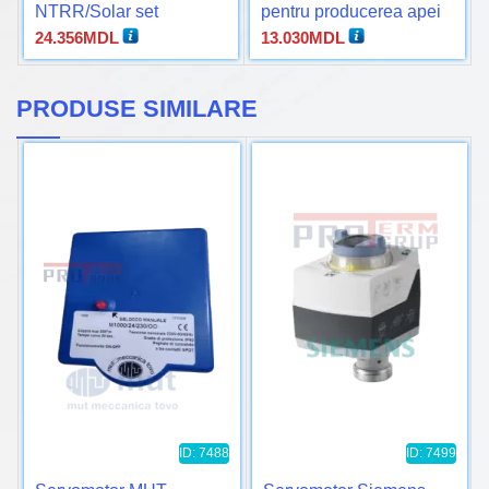
NTRR/Solar set
pentru producerea apei
calde
24.356
MDL
13.030
MDL
PRODUSE SIMILARE
ID: 7488
ID: 7499