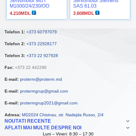
Servomotor MUT
Servomotor Siemens
M1000/24/230/OO
SAS 61.03
4.210
MDL
3.608
MDL
Telefon 1:
+373 60797079
Telefon 2:
+373 22928177
Telefon 3:
+373 22 927928
Fax:
+373 22 442290
E-mail:
proterm@proterm.md
E-mail:
protermgrup@gmail.com
E-mail:
protermgrup2021@gmail.com
Adresa:
MD2024 Chisinau, str. Nadejda Russo, 2/4
NOUTATI RECENTE
AFLATI MAI MULTE DESPRE NOI
Luni – Vineri: 8:30 – 17:30