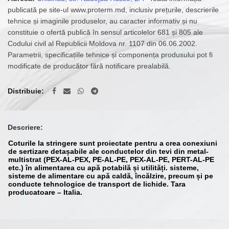
publicată pe site-ul www.proterm.md, inclusiv prețurile, descrierile
tehnice și imaginile produselor, au caracter informativ și nu
constituie o ofertă publică în sensul articolelor 681 și 805 ale
Codului civil al Republicii Moldova nr. 1107 din 06.06.2002.
Parametrii, specificațiile tehnice și componența produsului pot fi
modificate de producător fără notificare prealabilă.
Distribuie
Descriere:
Coturile la stringere sunt proiectate pentru a crea conexiuni
de sertizare detașabile ale conductelor din tevi din metal-
multistrat (PEX-AL-PEX, PE-AL-PE, PEX-AL-PE, PERT-AL-PE
etc.) în alimentarea cu apă potabilă și utilități. sisteme,
sisteme de alimentare cu apă caldă, încălzire, precum și pe
conducte tehnologice de transport de lichide. Tara
producatoare – Italia.