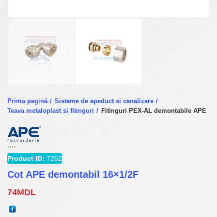
Prima pagină
Sisteme de apeduct si canalizare
Teava metaloplast si fitinguri
Fitinguri PEX-AL demontabile APE
Product ID:
7262
Cot APE demontabil 16×1/2F
74
MDL