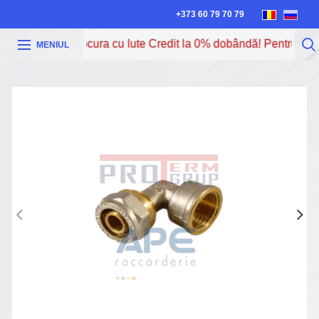
+373 60 79 70 79
Acum poți procura cu Iute Credit la 0% dobândă! Pentru mai m
MENIUL