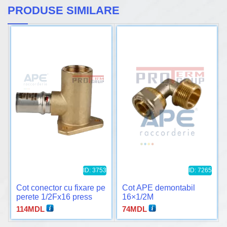
PRODUSE SIMILARE
ID: 3753
ID: 7265
Cot conector cu fixare pe
Cot APE demontabil
perete 1/2Fx16 press
16×1/2M
APE
114
MDL
74
MDL