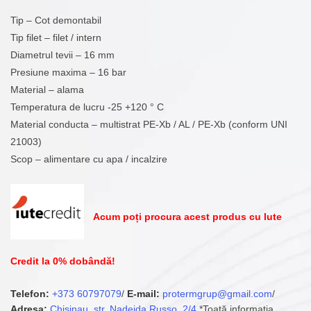
Tip – Cot demontabil
Tip filet – filet / intern
Diametrul tevii – 16 mm
Presiune maxima – 16 bar
Material – alama
Temperatura de lucru -25 +120 ° С
Material conducta – multistrat PE-Xb / AL / PE-Xb (conform UNI
21003)
Scop – alimentare cu apa / incalzire
Acum poți procura acest produs cu Iute
Credit la 0% dobândă!
Telefon:
+373 60797079
/
E-mail:
protermgrup@gmail.com
/
Adresa:
Chisinau, str. Nadejda Russo, 2/4
*Toată informația