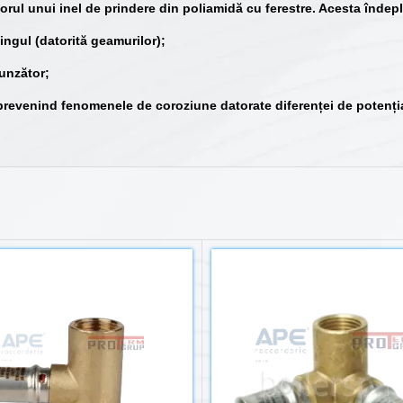
torul unui inel de prindere din poliamidă cu ferestre. Acesta îndep
tingul (datorită geamurilor);
unzător;
, prevenind fenomenele de coroziune datorate diferenței de potenția