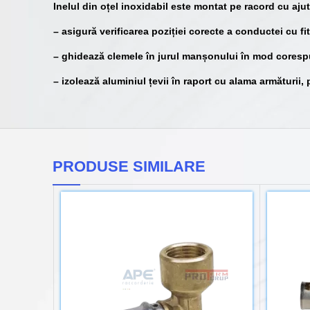
Inelul din oțel inoxidabil este montat pe racord cu aju
– asigură verificarea poziției corecte a conductei cu fi
– ghidează clemele în jurul manșonului în mod coresp
– izolează aluminiul țevii în raport cu alama armăturii
PRODUSE SIMILARE