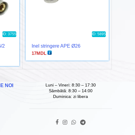
ID: 3755
ID: 5895
6/2
Inel stringere APE Ø26
Racord
17
MDL
72
MD
Luni – Vineri: 8:30 – 17:30
E NOI
Sâmbătă: 8:30 – 14:00
Duminica: zi libera