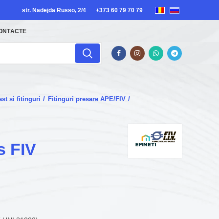
str. Nadejda Russo, 2/4
+373 60 79 70 79
ONTACTE
t si fitinguri
Fitinguri presare APE/FIV
s FIV