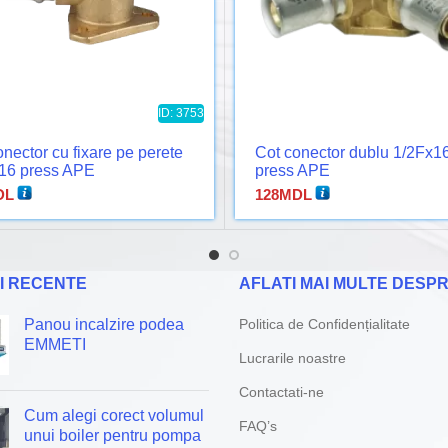
ID: 3753
nector cu fixare pe perete
Cot conector dublu 1/2Fx1
16 press APE
press APE
DL
128
MDL
I RECENTE
AFLATI MAI MULTE DESPR
Panou incalzire podea
Politica de Confidențialitate
EMMETI
Lucrarile noastre
Contactati-ne
Cum alegi corect volumul
FAQ’s
unui boiler pentru pompa