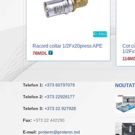
ID: 5942
Racord coltar 1/2Fx20press APE
Cot co
1/2Fx
76
MDL
114
M
Telefon 1:
+373 60797079
NOUTAT
Telefon 2:
+373 22928177
Telefon 3:
+373 22 927928
Fax:
+373 22 442290
E-mail:
proterm@proterm.md