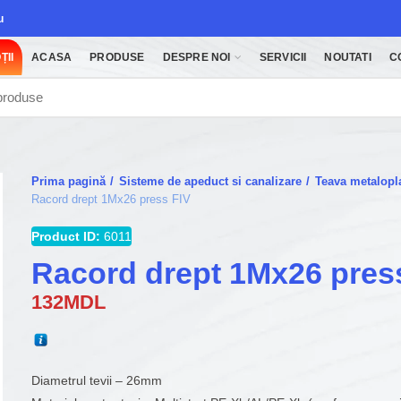
u
ȚII
ACASA
PRODUSE
DESPRE NOI
SERVICII
NOUTATI
C
Prima pagină
Sisteme de apeduct si canalizare
Teava metaloplas
Racord drept 1Mx26 press FIV
Product ID:
6011
Racord drept 1Mx26 pres
132
MDL
Diametrul tevii – 26mm