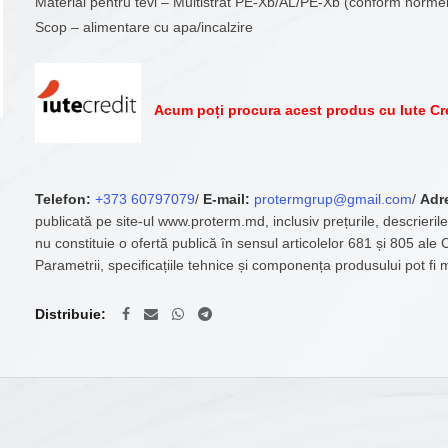
Material pentru tevi – Multistrat PE-Xb/AL/PE-Xb (conform norme
Scop – alimentare cu apa/incalzire
Acum poți procura acest produs cu Iute Cr
Telefon:
+373 60797079
/
E-mail:
protermgrup@gmail.com
/
Adr
publicată pe site-ul www.proterm.md, inclusiv prețurile, descrierile
nu constituie o ofertă publică în sensul articolelor 681 și 805 ale
Parametrii, specificațiile tehnice și componența produsului pot fi 
Distribuie