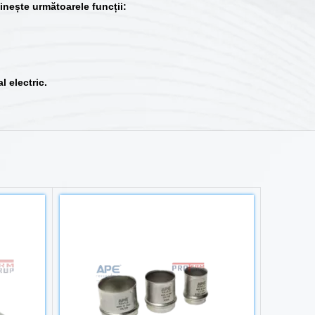
linește următoarele funcții:
l electric.