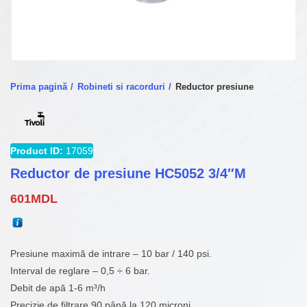
Prima pagină
Robineti si racorduri
Reductor presiune
Product ID:
17059
Reductor de presiune HC5052 3/4″M
601
MDL
Presiune maximă de intrare – 10 bar / 140 psi.
Interval de reglare – 0,5 ÷ 6 bar.
Debit de apă 1-6 m³/h
Precizie de filtrare 90 până la 120 microni