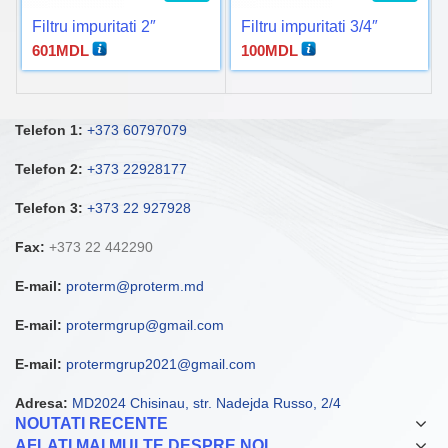
Filtru impuritati 2″
Filtru impuritati 3/4″
601
MDL
100
MDL
Telefon 1:
+373 60797079
Telefon 2:
+373 22928177
Telefon 3:
+373 22 927928
Fax:
+373 22 442290
E-mail:
proterm@proterm.md
E-mail:
protermgrup@gmail.com
E-mail:
protermgrup2021@gmail.com
Adresa:
MD2024 Chisinau, str. Nadejda Russo, 2/4
NOUTATI RECENTE
AFLATI MAI MULTE DESPRE NOI