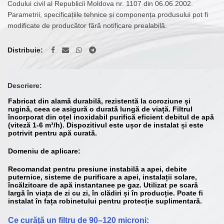
Codului civil al Republicii Moldova nr. 1107 din 06.06.2002.
Parametrii, specificațiile tehnice și componența produsului pot fi
modificate de producător fără notificare prealabilă.
Distribuie
Descriere:
Fabricat din alamă durabilă, rezistentă la coroziune și
rugină, ceea ce asigură o durată lungă de viață. Filtrul
încorporat din oțel inoxidabil purifică eficient debitul de apă
(viteză 1-6 m³/h). Dispozitivul este ușor de instalat și este
potrivit pentru apă curată.
Domeniu de aplicare:
Recomandat pentru presiune instabilă a apei, debite
puternice, sisteme de purificare a apei, instalații solare,
încălzitoare de apă instantanee pe gaz. Utilizat pe scară
largă în viața de zi cu zi, în clădiri și în producție. Poate fi
instalat în fața robinetului pentru protecție suplimentară.
Ce curăță un filtru de 90–120 microni: