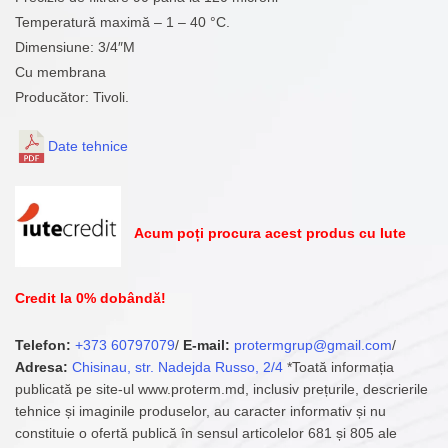
Temperatură maximă – 1 – 40 °C.
Dimensiune: 3/4″M
Cu membrana
Producător: Tivoli.
Date tehnice
Acum poți procura acest produs cu Iute
Credit la 0% dobândă!
Telefon:
+373 60797079
/
E-mail:
protermgrup@gmail.com
/
Adresa:
Chisinau, str. Nadejda Russo, 2/4
*Toată informația
publicată pe site-ul www.proterm.md, inclusiv prețurile, descrierile
tehnice și imaginile produselor, au caracter informativ și nu
constituie o ofertă publică în sensul articolelor 681 și 805 ale