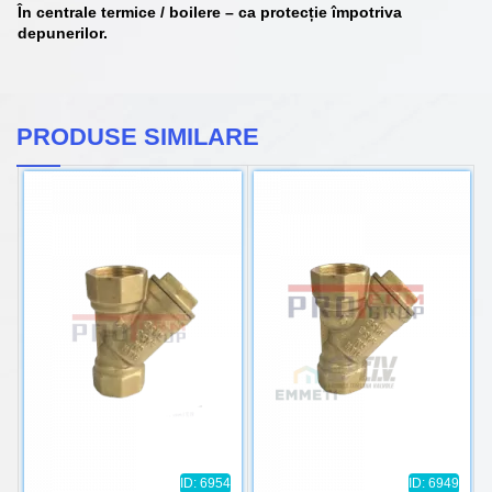
În
centrale termice / boilere
– ca protecție împotriva
depunerilor.
PRODUSE SIMILARE
ID: 6954
ID: 6949