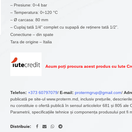
– Presiune: 0÷4 bar
– Temperatura: 0÷120 °C
– Ø carcasa: 80 mm
– Cuplaj tată 1/4” complet cu supapă de reținere tată 1/2”.
Conectiune – din spate
Tara de origine – Italia
Acum poți procura acest produs cu Iute Cr
Telefon:
+373 60797079
/
E-mail:
protermgrup@gmail.com
/
Adr
publicată pe site-ul www.proterm.md, inclusiv prețurile, descrierile
nu constituie o ofertă publică în sensul articolelor 681 și 805 ale
Parametrii, specificațiile tehnice și componența produsului pot fi 
Distribuie