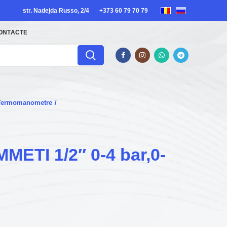
str. Nadejda Russo, 2/4
+373 60 79 70 79
ONTACTE
 Termomanometre
METI 1/2″ 0-4 bar,0-