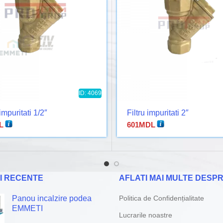
ID: 4069
 impuritati 1/2″
Filtru impuritati 2″
L
601
MDL
I RECENTE
AFLATI MAI MULTE DESPR
Panou incalzire podea
Politica de Confidențialitate
EMMETI
Lucrarile noastre