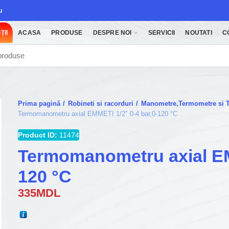
u
ȚII
ACASA
PRODUSE
DESPRE NOI
SERVICII
NOUTATI
C
Prima pagină
Robineti si racorduri
Manometre,Termometre si
Termomanometru axial EMMETI 1/2″ 0-4 bar,0-120 °C
Product ID:
11474
Termomanometru axial EM
120 °C
335
MDL