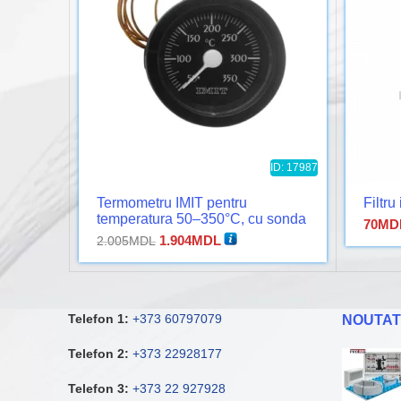
ID: 17987
Termometru IMIT pentru
Filtru
temperatura 50–350°C, cu sonda
70
MD
(bulb) si tub capilar
Prețul
Prețul
1.904
MDL
2.005
MDL
inițial
curent
a
este:
fost:
1.904MDL.
2.005MDL.
Telefon 1:
+373 60797079
NOUTAT
Telefon 2:
+373 22928177
Telefon 3:
+373 22 927928