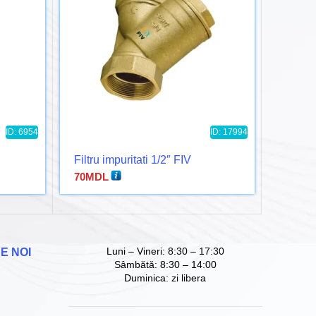
ID: 6954
ID: 17994
Filtru impuritati 1/2″ FIV
Manom
temper
70
MDL
(Tridic
301
MD
Luni – Vineri: 8:30 – 17:30
E NOI
Sâmbătă: 8:30 – 14:00
Duminica: zi libera