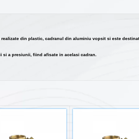
izate din plastic, cadranul din aluminiu vopsit si este destinat pe
i a presiunii, fiind afisate in acelasi cadran.