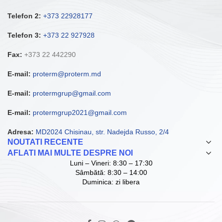
Telefon 2:
+373 22928177
Telefon 3:
+373 22 927928
Fax:
+373 22 442290
E-mail:
proterm@proterm.md
E-mail:
protermgrup@gmail.com
E-mail:
protermgrup2021@gmail.com
Adresa:
MD2024 Chisinau, str. Nadejda Russo, 2/4
NOUTATI RECENTE
AFLATI MAI MULTE DESPRE NOI
Luni – Vineri: 8:30 – 17:30
Sâmbătă: 8:30 – 14:00
Duminica: zi libera