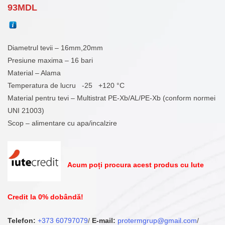
93
MDL
Diametrul tevii – 16mm,20mm
Presiune maxima – 16 bari
Material – Alama
Temperatura de lucru -25 +120 °С
Material pentru tevi – Multistrat PE-Xb/AL/PE-Xb (conform normei
UNI 21003)
Scop – alimentare cu apa/incalzire
Acum poți procura acest produs cu Iute
Credit la 0% dobândă!
Telefon:
+373 60797079
/
E-mail:
protermgrup@gmail.com
/