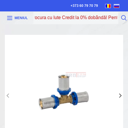
+373 60 79 70 79
Acum poți procura cu Iute Credit la 0% dobândă! Pentru mai 
MENIUL