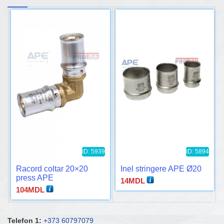
ID: 5939
ID: 5894
Racord coltar 20×20
Inel stringere APE Ø20
press APE
14
MDL
104
MDL
Telefon 1:
+373 60797079